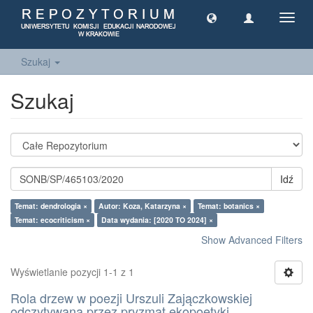
Toggl
navig
Szukaj
Szukaj
Idź
Temat: dendrologia ×
Autor: Koza, Katarzyna ×
Temat: botanics ×
Temat: ecocriticism ×
Data wydania: [2020 TO 2024] ×
Show Advanced Filters
Wyświetlanie pozycji 1-1 z 1
Rola drzew w poezji Urszuli Zajączkowskiej
odczytywana przez pryzmat ekopoetyki