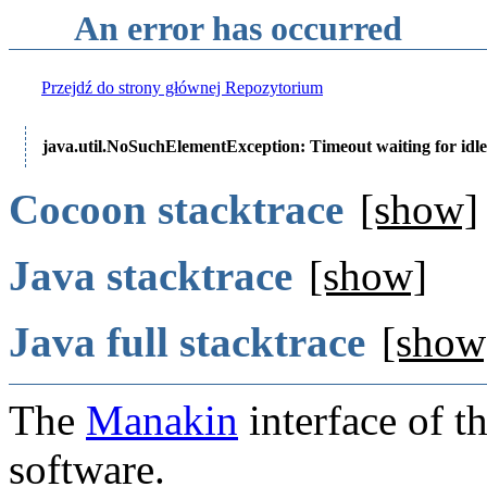
An error has occurred
Przejdź do strony głównej Repozytorium
java.util.NoSuchElementException: Timeout waiting for idle
Cocoon stacktrace
[show]
Java stacktrace
[show]
Java full stacktrace
[show
The
Manakin
interface of t
software.