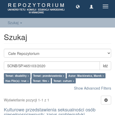
Toggl
navig
Szukaj
Szukaj
Idź
Temat: disability ×
Temat: przedstawienia ×
Autor: Mackiewicz, Marek ×
Has File(s): true ×
Temat: film ×
Temat: culture ×
Show Advanced Filters
Wyświetlanie pozycji 1-1 z 1
Kulturowe przedstawienia seksualności osób
niepełnosprawnych: zarys problematyki