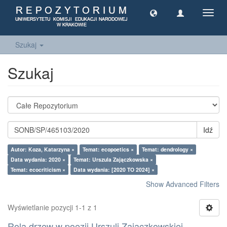
Toggl
navig
Szukaj
Szukaj
Idź
Autor: Koza, Katarzyna ×
Temat: ecopoetics ×
Temat: dendrology ×
Data wydania: 2020 ×
Temat: Urszula Zajączkowska ×
Temat: ecocriticism ×
Data wydania: [2020 TO 2024] ×
Show Advanced Filters
Wyświetlanie pozycji 1-1 z 1
Rola drzew w poezji Urszuli Zajączkowskiej