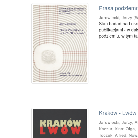
Prasa podziemna
Jarowiecki, Jerzy
(
W
Stan badań nad okre
publikacjami - w dal
podziemiu, w tym ta
Kraków - Lwów : 
Jarowiecki, Jerzy
;
A
Kaczur, Irina
;
Olga,
Toczek, Alfred
;
Now