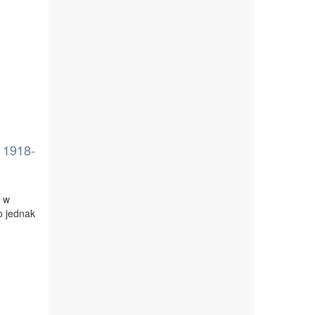
h 1918-
h w
to jednak