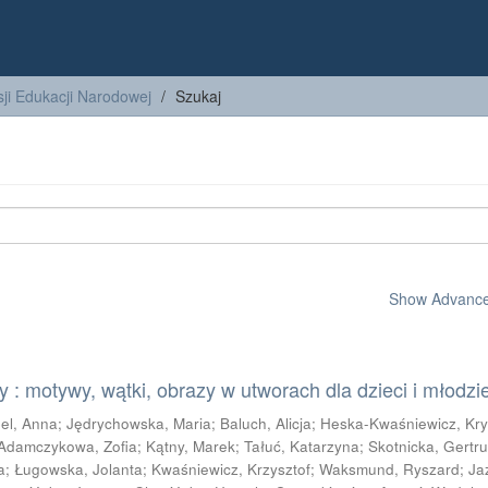
ji Edukacji Narodowej
Szukaj
Show Advanced
 : motywy, wątki, obrazy w utworach dla dzieci i młodzi
el, Anna
;
Jędrychowska, Maria
;
Baluch, Alicja
;
Heska-Kwaśniewicz, Kry
Adamczykowa, Zofia
;
Kątny, Marek
;
Tałuć, Katarzyna
;
Skotnicka, Gertr
a
;
Ługowska, Jolanta
;
Kwaśniewicz, Krzysztof
;
Waksmund, Ryszard
;
Ja