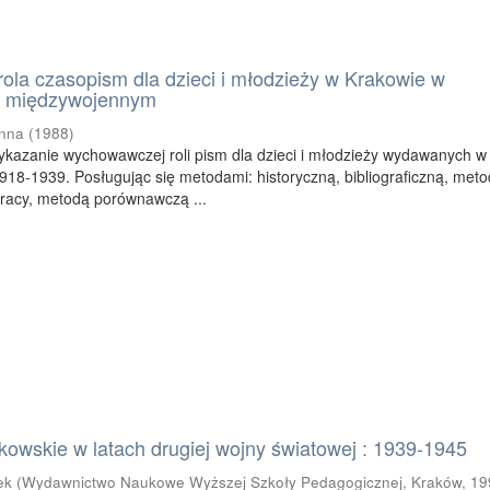
la czasopism dla dzieci i młodzieży w Krakowie w
u międzywojennym
Anna
(
1988
)
ykazanie wychowawczej roli pism dla dzieci i młodzieży wydawanych w
918-1939. Posługując się metodami: historyczną, bibliograficzną, met
pracy, metodą porównawczą ...
kowskie w latach drugiej wojny światowej : 1939-1945
ek
(
Wydawnictwo Naukowe Wyższej Szkoły Pedagogicznej, Kraków
,
19