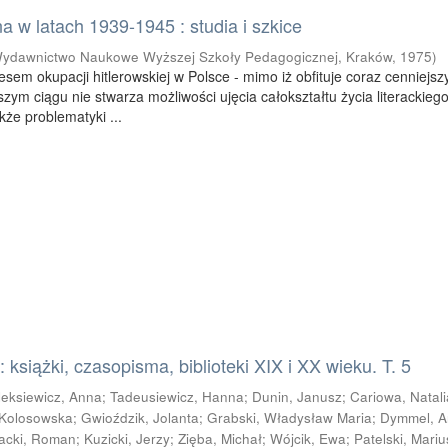
 w latach 1939-1945 : studia i szkice
ydawnictwo Naukowe Wyższej Szkoły Pedagogicznej, Kraków
,
1975
)
sem okupacji hitlerowskiej w Polsce - mimo iż obfituje coraz cenniejsz
szym ciągu nie stwarza możliwości ujęcia całokształtu życia literackiego
kże problematyki ...
książki, czasopisma, biblioteki XIX i XX wieku. T. 5
leksiewicz, Anna
;
Tadeusiewicz, Hanna
;
Dunin, Janusz
;
Cariowa, Natali
 Kolosowska
;
Gwioździk, Jolanta
;
Grabski, Władysław Maria
;
Dymmel, 
acki, Roman
;
Kuzicki, Jerzy
;
Zięba, Michał
;
Wójcik, Ewa
;
Patelski, Mariu