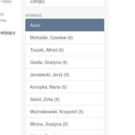
Zaloguj
-Tatar,
ka,
WYBIERZ
ków
,
Autor
wijający
Michalski, Czesław (6)
w
Toczek, Alfred (6)
Gzella, Grażyna (5)
Jarowiecki, Jerzy (5)
Konopka, Maria (5)
Sokół, Zofia (5)
Woźniakowski, Krzysztof (5)
Wrona, Grażyna (5)