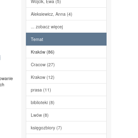
Wójcik, Ewa (5)
Aleksiewicz, Anna (4)
... zobacz więcej
Temat
Kraków (86)
j
Cracow (27)
Krakow (12)
mowanie
ach
prasa (11)
biblioteki (8)
Lwów (8)
księgozbiory (7)