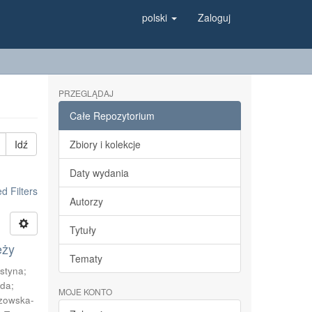
polski
Zaloguj
PRZEGLĄDAJ
Całe Repozytorium
Idź
Zbiory i kolekcje
Daty wydania
 Filters
Autorzy
Tytuły
eży
Tematy
styna
;
uda
;
MOJE KONTO
zowska-