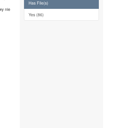
Has File(s)
wy nie
Yes (86)