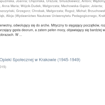
apuzińska, Joanna
;
Chęcińska, Urszula
;
Smuszkiewicz, Antoni
;
Wądolny
, Anna Maria
;
Wójcik-Dudek, Małgorzata
;
Machowska-Gąsior, Jolanta
;
szczyński, Grzegorz
;
Chrobak, Małgorzata
;
Rogoż, Michał
;
Brzuchows
b, Alicja
(
Wydawnictwo Naukowe Uniwersytetu Pedagogicznego, Kra
erwotny, odwołujący się do arche. Mityczny to sięgający początków, roz
tarzający gęsta deorum, a zatem pełen mocy, objawiający się bardziej 
obrazach. W ...
 Opieki Społecznej w Krakowie (1945-1949)
015
)