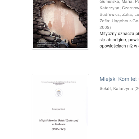
Gumulska, Maria
;
P
Katarzyna
;
Czernow
Budrewicz, Zofia
;
Le
Zofia
;
Ungeheur-Gołą
2009
)
Mityczny oznacza pi
się ab origine, pow
opowieściach niż w 
Miejski Komitet
Sokół, Katarzyna
(
2