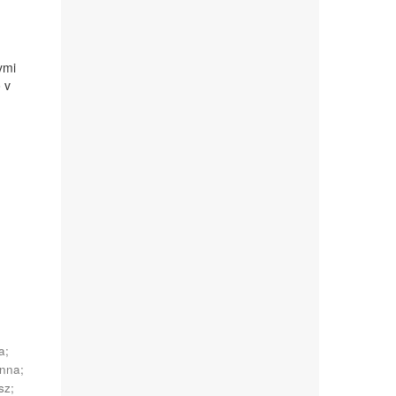
ymi
 v
a
;
Anna
;
sz
;