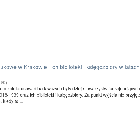
kowe w Krakowie i ich biblioteki i księgozbiory w latac
990
)
m zainteresowań badawczych były dzieje towarzystw funkcjonującyc
18-1939 oraz ich biblioteki i księgozbiory. Za punkt wyjścia nie przyję
 kiedy to ...