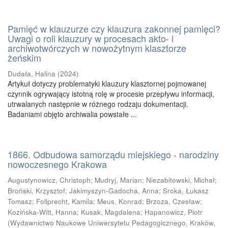
Pamięć w klauzurze czy klauzura zakonnej pamięci?
Uwagi o roli klauzury w procesach akto- i
archiwotwórczych w nowożytnym klasztorze
żeńskim
Dudała, Halina
(
2024
)
Artykuł dotyczy problematyki klauzury klasztornej pojmowanej
czynnik ogrywający istotną rolę w procesie przepływu informacji,
utrwalanych następnie w różnego rodzaju dokumentacji.
Badaniami objęto archiwalia powstałe ...
1866. Odbudowa samorządu miejskiego - narodziny
nowoczesnego Krakowa
Augustynowicz, Christoph
;
Mudryj, Marian
;
Niezabitowski, Michał
;
Broński, Krzysztof
;
Jakimyszyn-Gadocha, Anna
;
Sroka, Łukasz
Tomasz
;
Follprecht, Kamila
;
Meus, Konrad
;
Brzoza, Czesław
;
Kozińska-Witt, Hanna
;
Kusak, Magdalena
;
Hapanowicz, Piotr
(
Wydawnictwo Naukowe Uniwersytetu Pedagogicznego, Kraków
,