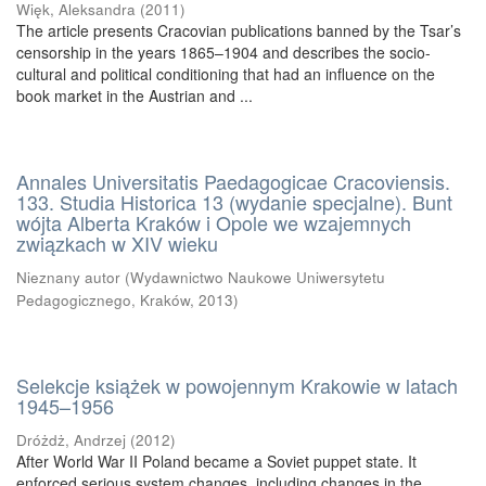
Więk, Aleksandra
(
2011
)
The article presents Cracovian publications banned by the Tsar’s
censorship in the years 1865–1904 and describes the socio-
cultural and political conditioning that had an influence on the
book market in the Austrian and ...
Annales Universitatis Paedagogicae Cracoviensis.
133. Studia Historica 13 (wydanie specjalne). Bunt
wójta Alberta Kraków i Opole we wzajemnych
związkach w XIV wieku
Nieznany autor
(
Wydawnictwo Naukowe Uniwersytetu
Pedagogicznego, Kraków
,
2013
)
Selekcje książek w powojennym Krakowie w latach
1945–1956
Dróżdż, Andrzej
(
2012
)
After World War II Poland became a Soviet puppet state. It
enforced serious system changes, including changes in the