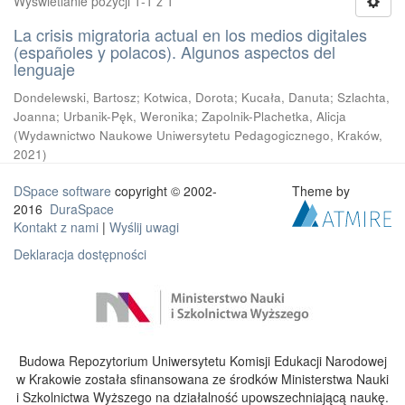
Wyświetlanie pozycji 1-1 z 1
La crisis migratoria actual en los medios digitales
(españoles y polacos). Algunos aspectos del
lenguaje
Dondelewski, Bartosz
;
Kotwica, Dorota
;
Kucała, Danuta
;
Szlachta,
Joanna
;
Urbanik-Pęk, Weronika
;
Zapolnik-Plachetka, Alicja
(
Wydawnictwo Naukowe Uniwersytetu Pedagogicznego, Kraków
,
2021
)
DSpace software
copyright © 2002-
Theme by
2016
DuraSpace
Kontakt z nami
|
Wyślij uwagi
Deklaracja dostępności
Budowa Repozytorium Uniwersytetu Komisji Edukacji Narodowej
w Krakowie została sfinansowana ze środków Ministerstwa Nauki
i Szkolnictwa Wyższego na działalność upowszechniającą naukę.