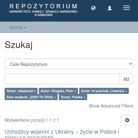
Toggl
navig
Szukaj
Szukaj
Idź
Temat: adaptacja ×
Autor: Długosz, Piotr ×
Autor: Kryvachuk, Liudmyla ×
Data wydania: [2020 TO 2024] ×
Temat: Polska ×
Show Advanced Filters
Wyświetlanie pozycji 1-1 z 1
Uchodźcy wojenni z Ukrainy – życie w Polsce i
plany na przyszłość