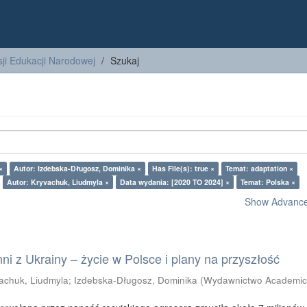
ji Edukacji Narodowej
Szukaj
×
Autor: Izdebska-Długosz, Dominika ×
Has File(s): true ×
Temat: adaptation ×
Autor: Kryvachuk, Liudmyla ×
Data wydania: [2020 TO 2024] ×
Temat: Polska ×
Show Advanced
i z Ukrainy – życie w Polsce i plany na przyszłość
achuk, Liudmyla
;
Izdebska-Długosz, Dominika
(
Wydawnictwo Academic