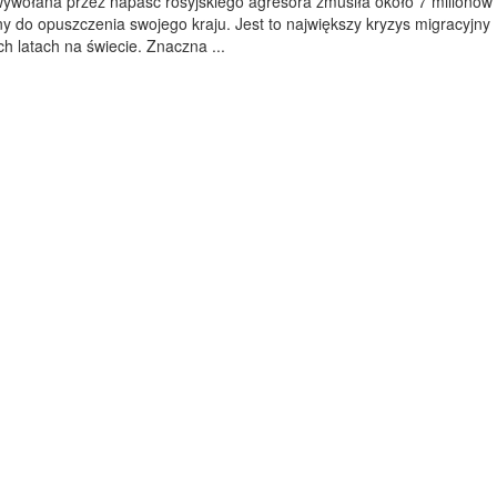
wywołana przez napaść rosyjskiego agresora zmusiła około 7 milionów
 do opuszczenia swojego kraju. Jest to największy kryzys migracyjny
ch latach na świecie. Znaczna ...