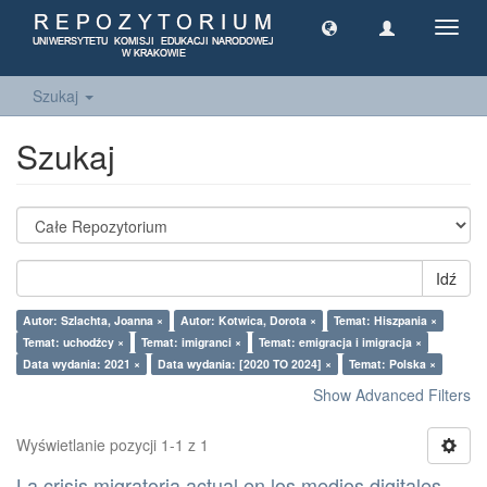
Toggl
navig
Szukaj
Szukaj
Idź
Autor: Szlachta, Joanna ×
Autor: Kotwica, Dorota ×
Temat: Hiszpania ×
Temat: uchodźcy ×
Temat: imigranci ×
Temat: emigracja i imigracja ×
Data wydania: 2021 ×
Data wydania: [2020 TO 2024] ×
Temat: Polska ×
Show Advanced Filters
Wyświetlanie pozycji 1-1 z 1
La crisis migratoria actual en los medios digitales