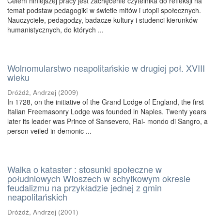
Celem niniejszej pracy jest zachęcenie czytelnika do refleksji na
temat podstaw pedagogiki w świetle mitów i utopii społecznych.
Nauczyciele, pedagodzy, badacze kultury i studenci kierunków
humanistycznych, do których ...
Wolnomularstwo neapolitańskie w drugiej poł. XVIII
wieku
Dróżdż, Andrzej
(
2009
)
In 1728, on the initiative of the Grand Lodge of England, the first
Italian Freemasonry Lodge was founded in Naples. Twenty years
later its leader was Prince of Sansevero, Rai- mondo di Sangro, a
person veiled in demonic ...
Walka o kataster : stosunki społeczne w
południowych Włoszech w schyłkowym okresie
feudalizmu na przykładzie jednej z gmin
neapolitańskich
Dróżdż, Andrzej
(
2001
)