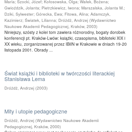
Maria
;
Szocki, Józef
;
Kołosowska, Olga
;
Wałek, Bożena
;
Gwioździk, Jolanta
;
Pietrzkiewicz, Iwona
;
Marszalska, Jolanta M.
;
Dziki, Sylwester
;
Górecka, Ewa
;
Fitowa, Alina
;
Adamczyk,
Kazimierz
;
Światek, Lilianna
;
Dróżdż, Andrzej
(
Wydawnictwo
Naukowe Akademii Pedagogicznej, Kraków
,
2003
)
Niniejszy, szósty z kolei tom zawiera różnorodny, bogaty dorobek
konferencji pt. Kraków-Lwów: książki, czasopisma, biblioteki XIX i
XX wieku, zorganizowanej przez IBiIN w Krakowie w dniach 19-20
listopada 2001. Obrady ...
Świat książki i biblioteki w twórczości literackiej
Stanisława Lema
Dróżdż, Andrzej
(
2003
)
Mity i utopie pedagogiczne
Dróżdż, Andrzej
(
Wydawnictwo Naukowe Akademii
Pedagogicznej, Kraków
,
2000
)