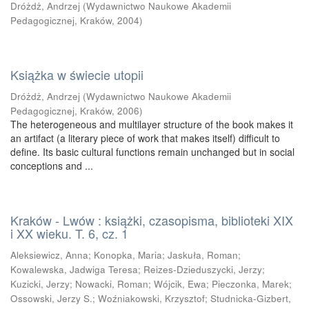
Dróżdż, Andrzej
(
Wydawnictwo Naukowe Akademii
Pedagogicznej, Kraków
,
2004
)
Książka w świecie utopii
Dróżdż, Andrzej
(
Wydawnictwo Naukowe Akademii
Pedagogicznej, Kraków
,
2006
)
The heterogeneous and multilayer structure of the book makes it
an artifact (a literary piece of work that makes itself) difficult to
define. Its basic cultural functions remain unchanged but in social
conceptions and ...
Kraków - Lwów : książki, czasopisma, biblioteki XIX
i XX wieku. T. 6, cz. 1
Aleksiewicz, Anna
;
Konopka, Maria
;
Jaskuła, Roman
;
Kowalewska, Jadwiga Teresa
;
Reizes-Dzieduszycki, Jerzy
;
Kuzicki, Jerzy
;
Nowacki, Roman
;
Wójcik, Ewa
;
Pieczonka, Marek
;
Ossowski, Jerzy S.
;
Woźniakowski, Krzysztof
;
Studnicka-Gizbert,