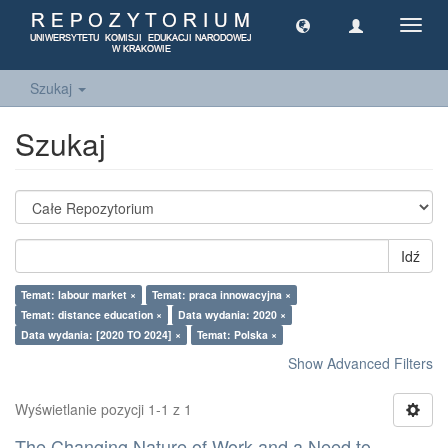
Toggl
navig
Szukaj
Szukaj
Idź
Temat: labour market ×
Temat: praca innowacyjna ×
Temat: distance education ×
Data wydania: 2020 ×
Data wydania: [2020 TO 2024] ×
Temat: Polska ×
Show Advanced Filters
Wyświetlanie pozycji 1-1 z 1
The Changing Nature of Work and a Need to