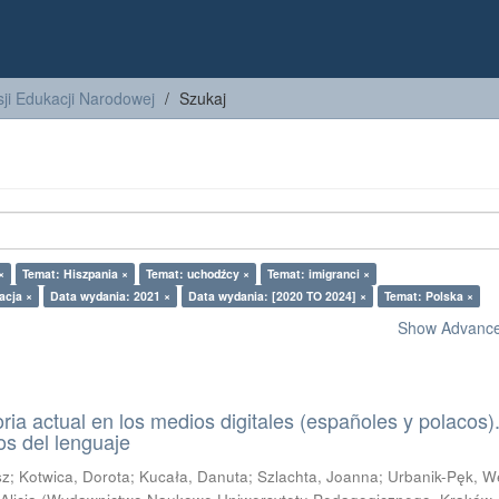
ji Edukacji Narodowej
Szukaj
×
Temat: Hiszpania ×
Temat: uchodźcy ×
Temat: imigranci ×
acja ×
Data wydania: 2021 ×
Data wydania: [2020 TO 2024] ×
Temat: Polska ×
Show Advanced
oria actual en los medios digitales (españoles y polacos)
s del lenguaje
sz
;
Kotwica, Dorota
;
Kucała, Danuta
;
Szlachta, Joanna
;
Urbanik-Pęk, W