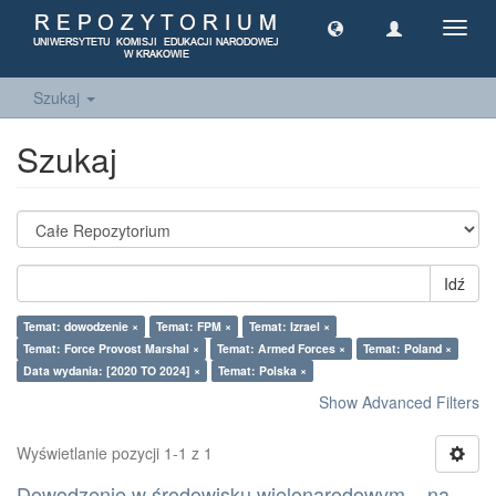
Toggl
navig
Szukaj
Szukaj
Idź
Temat: dowodzenie ×
Temat: FPM ×
Temat: Izrael ×
Temat: Force Provost Marshal ×
Temat: Armed Forces ×
Temat: Poland ×
Data wydania: [2020 TO 2024] ×
Temat: Polska ×
Show Advanced Filters
Wyświetlanie pozycji 1-1 z 1
Dowodzenie w środowisku wielonarodowym – na