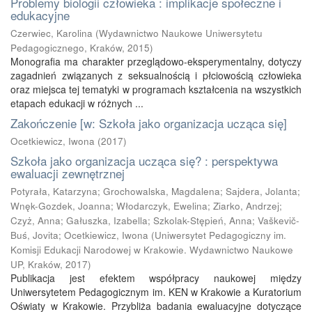
Problemy biologii człowieka : implikacje społeczne i
edukacyjne
Czerwiec, Karolina
(
Wydawnictwo Naukowe Uniwersytetu
Pedagogicznego, Kraków
,
2015
)
Monografia ma charakter przeglądowo-eksperymentalny, dotyczy
zagadnień związanych z seksualnością i płciowością człowieka
oraz miejsca tej tematyki w programach kształcenia na wszystkich
etapach edukacji w różnych ...
Zakończenie [w: Szkoła jako organizacja ucząca się]
Ocetkiewicz, Iwona
(
2017
)
Szkoła jako organizacja ucząca się? : perspektywa
ewaluacji zewnętrznej
Potyrała, Katarzyna
;
Grochowalska, Magdalena
;
Sajdera, Jolanta
;
Wnęk-Gozdek, Joanna
;
Włodarczyk, Ewelina
;
Ziarko, Andrzej
;
Czyż, Anna
;
Gałuszka, Izabella
;
Szkolak-Stępień, Anna
;
Vaškevič-
Buś, Jovita
;
Ocetkiewicz, Iwona
(
Uniwersytet Pedagogiczny im.
Komisji Edukacji Narodowej w Krakowie. Wydawnictwo Naukowe
UP, Kraków
,
2017
)
Publikacja jest efektem współpracy naukowej między
Uniwersytetem Pedagogicznym im. KEN w Krakowie a Kuratorium
Oświaty w Krakowie. Przybliża badania ewaluacyjne dotyczące