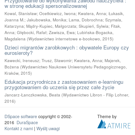
Przygotowanie do wykonywania zawodu nauczyciela :
w stronę edukacji spersonalizowanej
Kowal, Stanisław
;
Ocetkiewicz, Iwona
;
Kwatera, Anna
;
Łukasik,
Joanna M.
;
Jakubowska, Monika
;
Lama, Dobrochna
;
Szymala,
Katarzyna
;
Mądry-Kupiec, Małgorzata
;
Skupień, Sylwia
;
Fitak,
Anna
;
Głębocki, Rafał
;
Zawisza, Ewa
;
Lubińska-Bogacka,
Magdalena
(
Wydawnictwo internetowe e-bookowo
,
2015
)
Dzieci migrantów zarobkowych : obywatele Europy czy
eurosieroty?
Kawecki, Ireneusz
;
Trusz, Sławomir
;
Kwatera, Anna
;
Majerek,
Bożena
(
Wydawnictwo Naukowe Uniwersytetu Pedagogicznego,
Kraków
,
2015
)
Edukacja przyrodnicza z zastosowaniem e-learningu
przygotowaniem do uczenia się przez całe życie
Jancarz-Łanczkowska, Beata
(
Wydawnictwo Libron - Filip Lohner
,
2016
)
DSpace software
copyright © 2002-
Theme by
2016
DuraSpace
Kontakt z nami
|
Wyślij uwagi