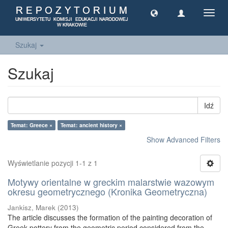
Toggl
navig
Szukaj
Szukaj
Idź
Temat: Greece ×
Temat: ancient history ×
Show Advanced Filters
Wyświetlanie pozycji 1-1 z 1
Motywy orientalne w greckim malarstwie wazowym
okresu geometrycznego (Kronika Geometryczna)
Jankisz, Marek
(
2013
)
The article discusses the formation of the painting decoration of
Greek pottery from the geometric period considered from the