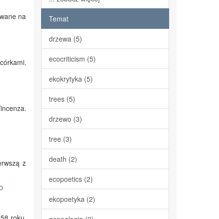
zowane na
Temat
drzewa (5)
ecocriticism (5)
 córkami.
ekokrytyka (5)
trees (5)
incenza.
drzewo (3)
tree (3)
death (2)
erwszą z
ecopoetics (2)
o
ekopoetyka (2)
858 roku,