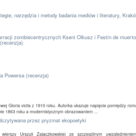
egie, narzędzia i metody badania mediów i literatury, Krak
racji zombiecentrycznych Kseni Olkusz i Festín de muerto
(recenzja)
da Powersa (recenzja)
wej Gloria victis z 1910 roku. Autorka ukazuje napięcie pomiędzy ro
ie 1863 roku a modernistycznym obrazowaniem ...
odczytywana przez pryzmat ekopoetyki
ze wierszy Urszuli Zajączkowskiej ze szczególnym uwzględnieni