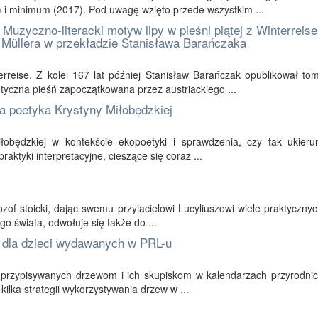
 i minimum (2017). Pod uwagę wzięto przede wszystkim ...
zyczno-literacki motyw lipy w pieśni piątej z Winterreise
 Müllera w przekładzie Stanisława Barańczaka
rreise. Z kolei 167 lat później Stanisław Barańczak opublikował to
yczna pieśń zapoczątkowana przez austriackiego ...
a poetyka Krystyny Miłobędzkiej
iłobędzkiej w kontekście ekopoetyki i sprawdzenia, czy tak ukier
aktyki interpretacyjne, cieszące się coraz ...
zof stoicki, dając swemu przyjacielowi Lucyliuszowi wiele praktyczny
go świata, odwołuje się także do ...
h dla dzieci wydawanych w PRL-u
i przypisywanych drzewom i ich skupiskom w kalendarzach przyrodnic
ilka strategii wykorzystywania drzew w ...