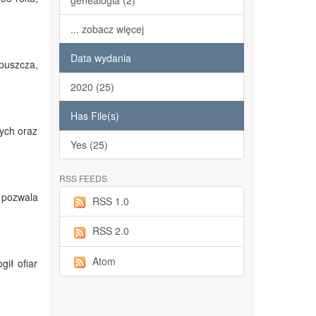
genealogia (2)
... zobacz więcej
Data wydania
puszcza,
2020 (25)
Has File(s)
nych oraz
Yes (25)
RSS FEEDS
 pozwala
RSS 1.0
RSS 2.0
Atom
ił ofiar