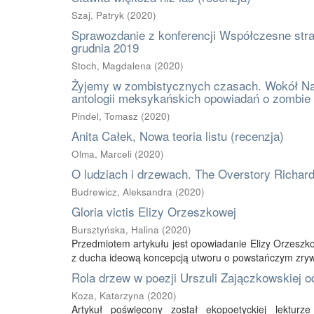
Szaj, Patryk
(
2020
)
Sprawozdanie z konferencji Współczesne strat
grudnia 2019
Stoch, Magdalena
(
2020
)
Żyjemy w zombistycznych czasach. Wokół Nar
antologii meksykańskich opowiadań o zombie 
Pindel, Tomasz
(
2020
)
Anita Całek, Nowa teoria listu (recenzja)
Olma, Marceli
(
2020
)
O ludziach i drzewach. The Overstory Richar
Budrewicz, Aleksandra
(
2020
)
Gloria victis Elizy Orzeszkowej
Bursztyńska, Halina
(
2020
)
Przedmiotem artykułu jest opowiadanie Elizy Orzeszko
z ducha ideową koncepcją utworu o powstańczym zryw
Rola drzew w poezji Urszuli Zajączkowskiej 
Koza, Katarzyna
(
2020
)
Artykuł poświęcony został ekopoetyckiej lektur