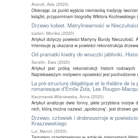
Arendt, Ada
(
2020
)
Obierając za punkt wyjścia niemiecką tradycję tworzen
książki, przypominam biografię Wiktora Kozłowskiego 
Drzewo kobiet. Matrylinearność w Nieczułośc
Ładoń, Monika
(
2020
)
Artykuł dotyczy powieści Martyny Bundy Nieczułość. A
Interesuje ją ukazana w powieści rekonstrukcja drzew
Od pramatki kiedry do wnuczki jabłonki. Hist
Serafin, Ewa
(
2020
)
Artykuł jest próbą rekonstrukcji historii rodowy
Najciekawszym motywem opowieści jest pochodzenie ro
La pré-structure diégétique et le théâtre de la
romanesque d’Émile Zola, Les Rougon-Macqu
Kaczmarek-Wiśniewska, Anna
(
2020
)
Artykuł analizuje dwie formy, jakie przybiera moty
nich, którą można nazwać „społeczną”, jest drzewo ge
Drzewo, człowiek i drobnoustroje w powieścio
Kraszewskiego
Lul, Marcin
(
2020
)
Tematem przedstawionej w artykule interpretacji Histo