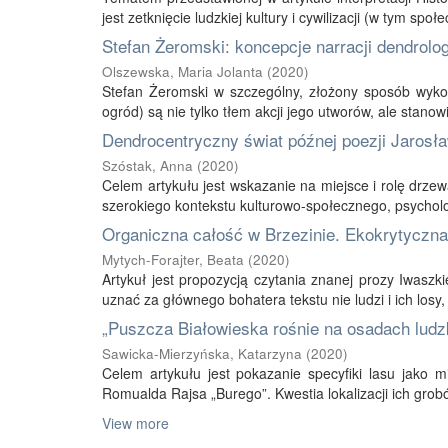
jest zetknięcie ludzkiej kultury i cywilizacji (w tym społe
Stefan Żeromski: koncepcje narracji dendrolo
Olszewska, Maria Jolanta
(
2020
)
Stefan Żeromski w szczególny, złożony sposób wykor
ogród) są nie tylko tłem akcji jego utworów, ale stanow
Dendrocentryczny świat późnej poezji Jarosł
Szóstak, Anna
(
2020
)
Celem artykułu jest wskazanie na miejsce i rolę drzew
szerokiego kontekstu kulturowo-społecznego, psycholog
Organiczna całość w Brzezinie. Ekokrytyczna
Mytych-Forajter, Beata
(
2020
)
Artykuł jest propozycją czytania znanej prozy Iwasz
uznać za głównego bohatera tekstu nie ludzi i ich losy, 
„Puszcza Białowieska rośnie na osadach ludzk
Sawicka-Mierzyńska, Katarzyna
(
2020
)
Celem artykułu jest pokazanie specyfiki lasu jako m
Romualda Rajsa „Burego”. Kwestia lokalizacji ich grobó
View more