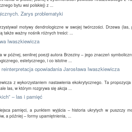
cznego bytu wsi polskiej) z ...
gicznych. Zarys problematyki
zystywał motywy dendrologiczne w swojej twórczości. Drzewa (las, 
ią także ważny nośnik różnych treści: ...
awa Iwaszkiewicza
a w późnej, senilnej poezji autora Brzeziny – jego znaczeń symbolicz
icznego, estetycznego, i co istotne ...
 reinterpretacja opowiadania Jarosława Iwaszkiewicza
kiewicza z wykorzystaniem nastawienia ekokrytycznego. Ta propozycja
ale las, w którym rozgrywa się akcja ...
ich” – las i pamięć
iejsca pamięci, a punktem wyjścia – historia ukrytych w puszczy mog
w, a później – formy upamiętnienia, ...