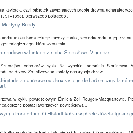
ia ksylotek, czyli bibliotek zawierających próbki drewna ucharaktery
(1791–1858), pierwszego polskiego ...
i Martyny Bundy
utorka tekstu bada relacje między matką, seniorką rodu, a jej trzema
a genealogicznego, która wzmacnia ...
orie rodowe w Listach z nieba Stanisława Vincenza
ch Szumejów, bohaterów cyklu Na wysokiej połoninie Stanisława V
du od drzew. Zanalizowane zostały deskrypcje drzew ...
 plénitude amoureuse ou deux visions de l’arbre dans la série
art
w drzewa w cyklu powieściowym Émile’a Zoli Rougon-Macquartowie. Pi
nealogiczne postaci tworzących powieściową ...
wym laboratorium. O Historii kołka w płocie Józefa Ignaceg
rii kołka w płocie, jednej z żytomierskich powieści Kraszewskiego z 1