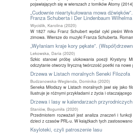
pojawiających się w wierszach z tomików Atomy (2014)
„Cudownie nieartykułowana mowa dźwięków”. Mu
Franza Schuberta i Der Lindenbaum Wilhelma
Wyciślik, Karolina
(
2020
)
W 1827 roku Franz Schubert wydał cykl pieśni Winte
zimowa. Wiersze do muzyki Franza Schuberta. Romant
„Wyłaniam kraje kory pękate”. (Współ)drzewn
Lekowska, Daria
(
2020
)
Szkic stanowi próbę ulokowania poezji Krystyny M
odczytanie otworzy liryczną twórczość poetki na nowe pr
Drzewa w Listach moralnych Seneki Filozofa
Budzanowska-Weglenda, Dominika
(
2020
)
Seneka Młodszy w Listach moralnych jawi się jako filo
Ilustruje je różnymi przykładami z życia i otaczającego 
Drzewa i lasy w kalendarzach przyrodniczyc
Staniów, Bogumiła
(
2020
)
Przedmiotem rozważań jest analiza znaczeń i funkcj
dzieci z czasów PRL-u. W książkach tych zastosowano k
Ksyloteki, czyli patroszenie lasu