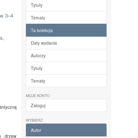
Tytuły
ów 3–4
Tematy
Ta kolekcja
s,
Daty wydania
Autorzy
Tytuły
Tematy
MOJE KONTO
Zaloguj
mantyczną
WYBIERZ
Autor
em drzew