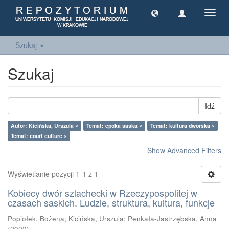
Toggl
navig
Szukaj
Szukaj
Idź
Autor: Kicińska, Urszula ×
Temat: epoka saska ×
Temat: kultura dworska ×
Temat: court culture ×
Show Advanced Filters
Wyświetlanie pozycji 1-1 z 1
Kobiecy dwór szlachecki w Rzeczypospolitej w
czasach saskich. Ludzie, struktura, kultura, funkcje
Popiołek, Bożena
;
Kicińska, Urszula
;
Penkała-Jastrzębska, Anna