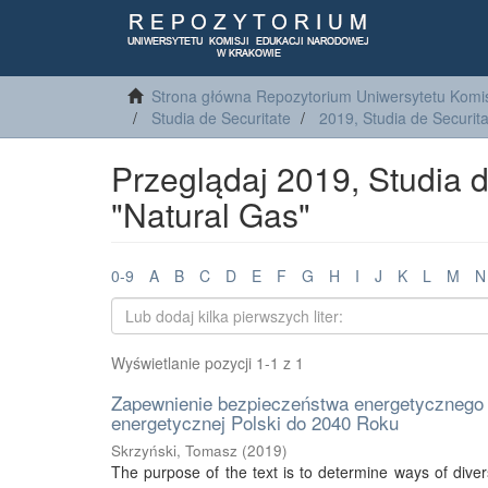
Strona główna Repozytorium Uniwersytetu Komis
Studia de Securitate
2019, Studia de Securita
Przeglądaj 2019, Studia 
"Natural Gas"
0-9
A
B
C
D
E
F
G
H
I
J
K
L
M
N
Wyświetlanie pozycji 1-1 z 1
Zapewnienie bezpieczeństwa energetycznego P
energetycznej Polski do 2040 Roku
Skrzyński, Tomasz
(
2019
)
The purpose of the text is to determine ways of divers