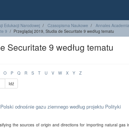
ji Edukacji Narodowej
Czasopisma Naukowe
Annales Academiae
te 9
Przeglądaj 2019, Studia de Securitate 9 według tematu
de Securitate 9 według tematu
O
P
Q
R
S
T
U
V
W
X
Y
Z
Idź
olski odnośnie gazu ziemnego według projektu Polityki
ifying the sources of origin and directions for importing natural gas 