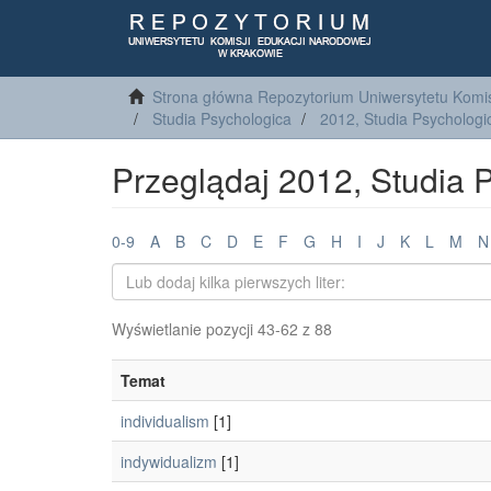
Strona główna Repozytorium Uniwersytetu Komis
Studia Psychologica
2012, Studia Psychologi
Przeglądaj 2012, Studia 
0-9
A
B
C
D
E
F
G
H
I
J
K
L
M
N
Wyświetlanie pozycji 43-62 z 88
Temat
individualism
[1]
indywidualizm
[1]