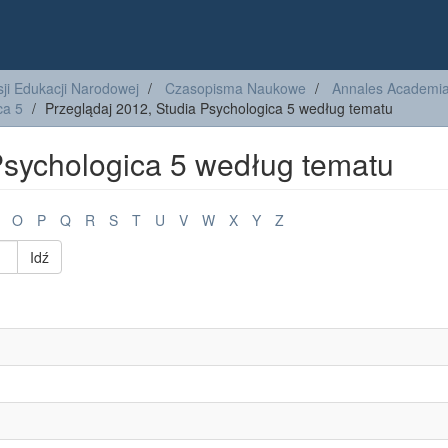
ji Edukacji Narodowej
Czasopisma Naukowe
Annales Academiae
ca 5
Przeglądaj 2012, Studia Psychologica 5 według tematu
Psychologica 5 według tematu
O
P
Q
R
S
T
U
V
W
X
Y
Z
Idź