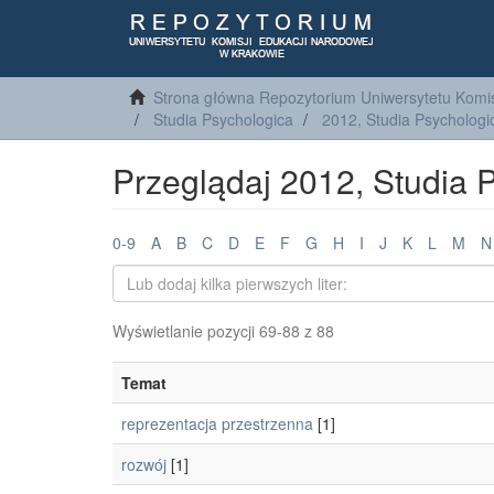
Strona główna Repozytorium Uniwersytetu Komis
Studia Psychologica
2012, Studia Psychologi
Przeglądaj 2012, Studia 
0-9
A
B
C
D
E
F
G
H
I
J
K
L
M
N
Wyświetlanie pozycji 69-88 z 88
Temat
reprezentacja przestrzenna
[1]
rozwój
[1]