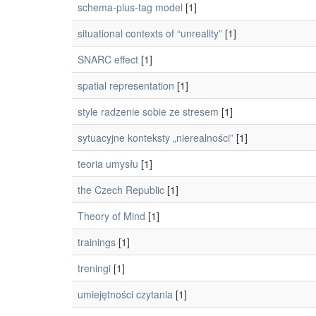
schema-plus-tag model
[1]
situational contexts of “unreality”
[1]
SNARC effect
[1]
spatial representation
[1]
style radzenie sobie ze stresem
[1]
sytuacyjne konteksty „nierealności”
[1]
teoria umysłu
[1]
the Czech Republic
[1]
Theory of Mind
[1]
trainings
[1]
treningi
[1]
umiejętności czytania
[1]