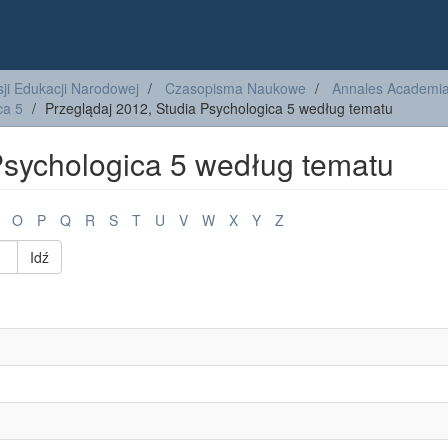
ji Edukacji Narodowej
Czasopisma Naukowe
Annales Academiae
ca 5
Przeglądaj 2012, Studia Psychologica 5 według tematu
Psychologica 5 według tematu
O
P
Q
R
S
T
U
V
W
X
Y
Z
Idź