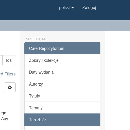
polski
Zaloguj
PRZEGLĄDAJ
Całe Repozytorium
Idź
Zbiory i kolekcje
Daty wydania
 Filters
Autorzy
Tytuły
Tematy
nego
. Aby
Ten zbiór