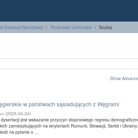
ji Edukacji Narodowej
Rozprawy Doktorskie
Szukaj
Show Advanced
ęgierskie w państwach sąsiadujących z Węgrami
tur
(
2025-04-24
)
dysertacji jest wskazanie przyczyn stopniowego regresu demograficz
kich zamieszkujących na terytoriach Rumunii, Słowacji, Serbii i Ukrainy
dź na pytanie o ...