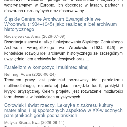
weterynaryjnym w Europie. Ich obecność w lasach, parkach i
obszarach rekreacyjnych oraz obserwowany ...
Śląskie Centralne Archiwum Ewangelickie we
Wrocławiu (1934–1945) jako realizacja idei archiwum
historycznego
Radziejewska, Anna
(
2026-07-09
)
Dysertacja stanowi analizę funkcjonowania Śląskiego Centralnego
Archiwum Ewangelickiego we Wrocławiu (1934–1945) w
kontekście rozwoju idei archiwum historycznego ze szczególnym
uwzględnieniem archiwów konfesyjnych oraz ...
Paralelizm w kompozycji multimedialnej
Nehring, Adam
(
2026-06-24
)
Tematem pracy jest potencjał poznawczy idei paralelizmu
multimedialnego, rozumianej jako narzędzie teorii, praktyki i
krytyki artystycznej. Celem projektu jest rozważenie możliwości
formułowania w instalacjach artystycznych ...
Człowiek i świat rzeczy. Leksyka z zakresu kultury
materialnej i jej społecznych aspektów w XX-wiecznych
pamiętnikach górali podhalańskich
Motyka-Sikora, Ewa
(
2026-06-11
)