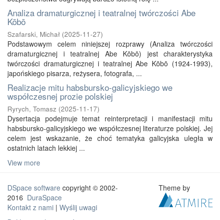
Analiza dramaturgicznej i teatralnej twórczości Abe
Kōbō
Szafarski, Michał
(
2025-11-27
)
Podstawowym celem niniejszej rozprawy (Analiza twórczości
dramaturgicznej i teatralnej Abe Kōbō) jest charakterystyka
twórczości dramaturgicznej i teatralnej Abe Kōbō (1924-1993),
japońskiego pisarza, reżysera, fotografa, ...
Realizacje mitu habsbursko-galicyjskiego we
współczesnej prozie polskiej
Ryrych, Tomasz
(
2025-11-17
)
Dysertacja podejmuje temat reinterpretacji i manifestacji mitu
habsbursko-galicyjskiego we współczesnej literaturze polskiej. Jej
celem jest wskazanie, że choć tematyka galicyjska uległa w
ostatnich latach lekkiej ...
View more
DSpace software
copyright © 2002-
Theme by
2016
DuraSpace
Kontakt z nami
|
Wyślij uwagi