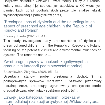
Rozprawa doktorska Człowiek i świat rzeczy. Leksyka z zakresu
kultury materialnej i jej społecznych aspektów w XX- wiecznych
pamiętnikach górali podhalańskich prezentuje analizę leksyki
wyekscerpowanej z pamiętników górali, ...
“Predispositions of dyslexia and the neurolinguistics
aspect of preschool age children in the Republic of
Kosovo and Poland”
Krasniqi, Blerta
(
2026-06-11
)
This study investigates early predispositions of dyslexia in
preschool-aged children from the Republic of Kosovo and Poland,
focusing on the potential cultural and environmental influences on
dyslexia. The research spans ...
Zwrot pragmatyczny w naukach kognitywnych a
gradualizm kategorii podmiotowości moralnej
Słuszkiewicz, Zbigniew
(
2026-05-13
)
Dysertacja stanowi próbę przełamania dychotomii na
pełnoprawnych sprawców moralnych i pasywne przedmioty
moralnej troski, proponując ugruntowany empirycznie model
gradualistyczny, obejmujący spektrum zdolności ...
Dźwięk jako kategoria, medium i przekaz w
intermedialnej realizacji artystycznej „Wideo-partytura