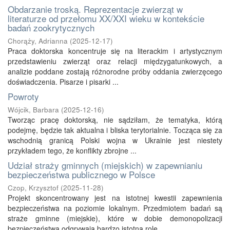
Obdarzanie troską. Reprezentacje zwierząt w
literaturze od przełomu XX/XXI wieku w kontekście
badań zookrytycznych
Chorąży, Adrianna
(
2025-12-17
)
Praca doktorska koncentruje się na literackim i artystycznym
przedstawieniu zwierząt oraz relacji międzygatunkowych, a
analizie poddane zostają różnorodne próby oddania zwierzęcego
doświadczenia. Pisarze i pisarki ...
Powroty
Wójcik, Barbara
(
2025-12-16
)
Tworząc pracę doktorską, nie sądziłam, że tematyka, którą
podejmę, będzie tak aktualna i bliska terytorialnie. Tocząca się za
wschodnią granicą Polski wojna w Ukrainie jest niestety
przykładem tego, że konflikty zbrojne ...
Udział straży gminnych (miejskich) w zapewnianiu
bezpieczeństwa publicznego w Polsce
Czop, Krzysztof
(
2025-11-28
)
Projekt skoncentrowany jest na istotnej kwestii zapewnienia
bezpieczeństwa na poziomie lokalnym. Przedmiotem badań są
straże gminne (miejskie), które w dobie demonopolizacji
bezpieczeństwa odgrywają bardzo istotną rolę ...