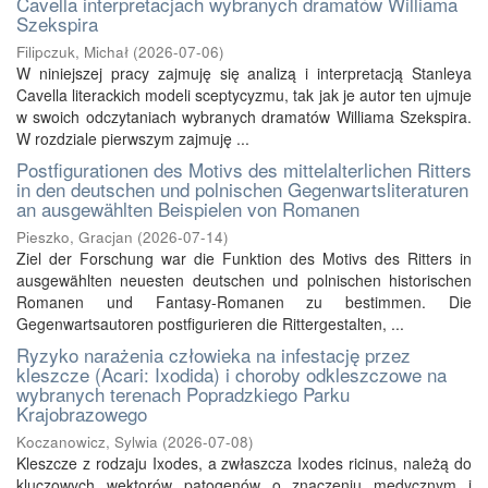
Cavella interpretacjach wybranych dramatów Williama
Szekspira
Filipczuk, Michał
(
2026-07-06
)
W niniejszej pracy zajmuję się analizą i interpretacją Stanleya
Cavella literackich modeli sceptycyzmu, tak jak je autor ten ujmuje
w swoich odczytaniach wybranych dramatów Williama Szekspira.
W rozdziale pierwszym zajmuję ...
Postfigurationen des Motivs des mittelalterlichen Ritters
in den deutschen und polnischen Gegenwartsliteraturen
an ausgewählten Beispielen von Romanen
Pieszko, Gracjan
(
2026-07-14
)
Ziel der Forschung war die Funktion des Motivs des Ritters in
ausgewählten neuesten deutschen und polnischen historischen
Romanen und Fantasy-Romanen zu bestimmen. Die
Gegenwartsautoren postfigurieren die Rittergestalten, ...
Ryzyko narażenia człowieka na infestację przez
kleszcze (Acari: Ixodida) i choroby odkleszczowe na
wybranych terenach Popradzkiego Parku
Krajobrazowego
Koczanowicz, Sylwia
(
2026-07-08
)
Kleszcze z rodzaju Ixodes, a zwłaszcza Ixodes ricinus, należą do
kluczowych wektorów patogenów o znaczeniu medycznym i