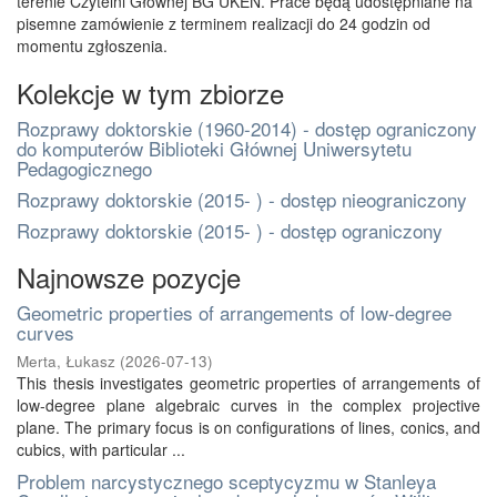
terenie Czytelni Głównej BG UKEN. Prace będą udostępniane na
pisemne zamówienie z terminem realizacji do 24 godzin od
momentu zgłoszenia.
Kolekcje w tym zbiorze
Rozprawy doktorskie (1960-2014) - dostęp ograniczony
do komputerów Biblioteki Głównej Uniwersytetu
Pedagogicznego
Rozprawy doktorskie (2015- ) - dostęp nieograniczony
Rozprawy doktorskie (2015- ) - dostęp ograniczony
Najnowsze pozycje
Geometric properties of arrangements of low-degree
curves
Merta, Łukasz
(
2026-07-13
)
This thesis investigates geometric properties of arrangements of
low-degree plane algebraic curves in the complex projective
plane. The primary focus is on configurations of lines, conics, and
cubics, with particular ...
Problem narcystycznego sceptycyzmu w Stanleya