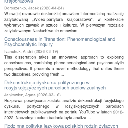
krajobrazowa”
Doroszenko, Jacek
(
2026-04-24
)
W swojej rozprawie doktorskiej omawiam intermedialną realizację
zatytułowaną „Wideo-partytura krajobrazowa”, w kontekście
wybranych zjawisk w sztuce i kulturze. W pierwszym rozdziale
zatytułowanym Nasłuchiwanie omawiam ...
Consciousness in Transition: Phenomenological and
Psychoanalytic Inquiry
Ivanchuk, Andrii
(
2026-03-19
)
This dissertation takes an innovative approach to exploring
consciousness, combining phenomenological and psychoanalytic
perspectives. It presents a novel methodology that unites these
two disciplines, providing fresh ...
Dekonstrukcja dyskursu politycznego w
rosyjskojęzycznych parodiach audiowizualnych
Jankowicz, Agata
(
2026-03-16
)
Rozprawa poświęcona została analizie dekonstrukcji rosyjskiego
dyskursu politycznego w rosyjskojęzycznych parodiach
internetowych publikowanych na portalu YouTube w latach 2012-
2022. Naczelnym celem badania była analiza ...
Rodzinna polityka językowa polskich rodzin żyjących