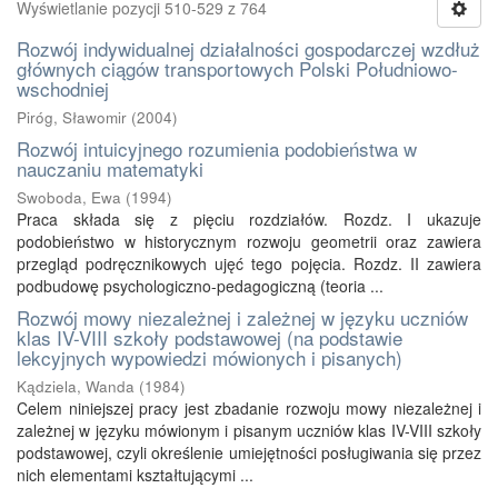
Wyświetlanie pozycji 510-529 z 764
Rozwój indywidualnej działalności gospodarczej wzdłuż
głównych ciągów transportowych Polski Południowo-
wschodniej
Piróg, Sławomir
(
2004
)
Rozwój intuicyjnego rozumienia podobieństwa w
nauczaniu matematyki
Swoboda, Ewa
(
1994
)
Praca składa się z pięciu rozdziałów. Rozdz. I ukazuje
podobieństwo w historycznym rozwoju geometrii oraz zawiera
przegląd podręcznikowych ujęć tego pojęcia. Rozdz. II zawiera
podbudowę psychologiczno-pedagogiczną (teoria ...
Rozwój mowy niezależnej i zależnej w języku uczniów
klas IV-VIII szkoły podstawowej (na podstawie
lekcyjnych wypowiedzi mówionych i pisanych)
Kądziela, Wanda
(
1984
)
Celem niniejszej pracy jest zbadanie rozwoju mowy niezależnej i
zależnej w języku mówionym i pisanym uczniów klas IV-VIII szkoły
podstawowej, czyli określenie umiejętności posługiwania się przez
nich elementami kształtującymi ...