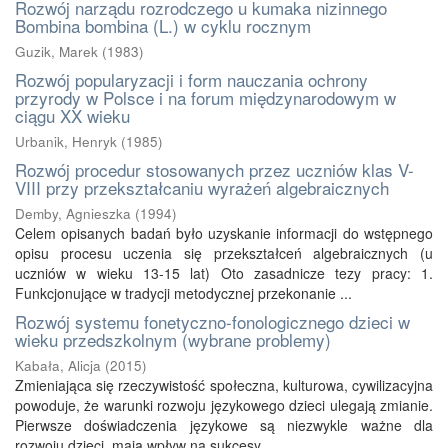
Rozwój narządu rozrodczego u kumaka nizinnego
Bombina bombina (L.) w cyklu rocznym
Guzik, Marek
(
1983
)
Rozwój popularyzacji i form nauczania ochrony
przyrody w Polsce i na forum międzynarodowym w
ciągu XX wieku
Urbanik, Henryk
(
1985
)
Rozwój procedur stosowanych przez uczniów klas V-
VIII przy przekształcaniu wyrażeń algebraicznych
Demby, Agnieszka
(
1994
)
Celem opisanych badań było uzyskanie informacji do wstępnego
opisu procesu uczenia się przekształceń algebraicznych (u
uczniów w wieku 13-15 lat) Oto zasadnicze tezy pracy: 1.
Funkcjonujące w tradycji metodycznej przekonanie ...
Rozwój systemu fonetyczno-fonologicznego dzieci w
wieku przedszkolnym (wybrane problemy)
Kabała, Alicja
(
2015
)
Zmieniająca się rzeczywistość społeczna, kulturowa, cywilizacyjna
powoduje, że warunki rozwoju językowego dzieci ulegają zmianie.
Pierwsze doświadczenia językowe są niezwykle ważne dla
rozwoju dzieci, mają wpływ na sukcesy ...