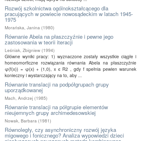
Rozwój szkolnictwa ogólnokształcącego dla
pracujących w powiecie nowosądeckim w latach 1945-
1975
Morańska, Janina
(
1980
)
Równanie Abela na płaszczyźnie i pewne jego
zastosowania w teorii iteracji
Leśniak, Zbigniew
(
1994
)
Główne wyniki pracy: 1) wyznaczone zostały wszystkie ciągłe i
homeomorficzne rozwiązania równania Abela na płaszczyźnie
φ(f(x)) = φ(x) + (1,0), x ϵ R2 , gdy f spełnia pewien warunek
konieczny i wystarczający na to, aby ...
Równanie translacji na podpółgrupach grupy
uporządkowanej
Mach, Andrzej
(
1985
)
Równanie translacji na półgrupie elementów
nieujemnych grupy archimedesowskiej
Nowak, Barbara
(
1981
)
Równoległy, czy asynchroniczny rozwój języka
migowego i fonicznego? Analiza wypowiedzi dzieci
niesłyszących nauczanych metodą kombinowaną.