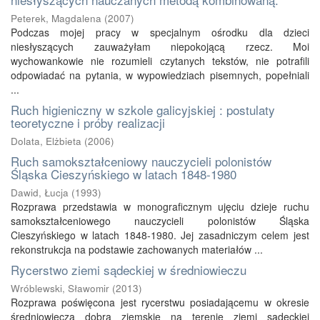
Peterek, Magdalena
(
2007
)
Podczas mojej pracy w specjalnym ośrodku dla dzieci
niesłyszących zauważyłam niepokojącą rzecz. Moi
wychowankowie nie rozumieli czytanych tekstów, nie potrafili
odpowiadać na pytania, w wypowiedziach pisemnych, popełniali
...
Ruch higieniczny w szkole galicyjskiej : postulaty
teoretyczne i próby realizacji
Dolata, Elżbieta
(
2006
)
Ruch samokształceniowy nauczycieli polonistów
Śląska Cieszyńskiego w latach 1848-1980
Dawid, Łucja
(
1993
)
Rozprawa przedstawia w monograficznym ujęciu dzieje ruchu
samokształceniowego nauczycieli polonistów Śląska
Cieszyńskiego w latach 1848-1980. Jej zasadniczym celem jest
rekonstrukcja na podstawie zachowanych materiałów ...
Rycerstwo ziemi sądeckiej w średniowieczu
Wróblewski, Sławomir
(
2013
)
Rozprawa poświęcona jest rycerstwu posiadającemu w okresie
średniowiecza dobra ziemskie na terenie ziemi sądeckiej