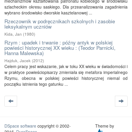
mechanizmów kształtowania patronatu kobiecego w środowisku
szlacheckim okresu saskiego. Dla przeanalizowania zagadnienia
wybrano środowisko dworskie kasztelanowej ...
Rzeczownik w podręcznikach szkolnych i zasobie
leksykalnym uczniów
Kida, Jan
(
1980
)
Rzym : upadek i trwanie : późny antyk w polskiej
powieści historycznej XX wieku : (Teodor Parnicki,
Hanna Malewska)
Hajduk, Jacek
(
2012
)
Celem pracy jest wskazanie, jak w toku XX wieku w świadomości i
w praktyce powieściopisarzy zmieniała się metafora imperialnego
Rzymu, obecna w polskiej powieści historycznej niemal od
początku istnienia tego gatunku ...
DSpace software
copyright © 2002-
Theme by
2016
DuraSpace