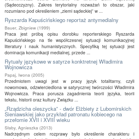
(Sądecczyzny). Zakres terytorialny rozważań to obszar, jaki
rozumiano pod określeniem „ziemi sądeckiej” w ...
Ryszarda Kapuścińskiego reportaż antymedialny
Bauer, Zbigniew
(
1999
)
Praca jest próbą opisu dorobku reporterskiego Ryszarda
Kapuścińskiego na tle współczesnej sytuacji komunikacyjnej
literatury i nauk humanistycznych. Specyfiką tej sytuacji jest
dominacja komunikacji medialnej, przede ...
Rytuały językowe w satyrze konktretnej Władimira
Wojnowicza
Papaj, Iwona
(
2005
)
Przedmiotem uwagi jest w pracy język totalitarny, czyli
nowomowa, odzwierciedlona w satyrycznej twórczości Władimira
Wojnowicza. Praca porusza zagadnienia teorii języka, teorii
tekstu, historii oraz kultury Związku ...
„Rządzicha oleszycka” - dwór Elżbiety z Lubomirskich
Sieniawskiej jako przykład patronatu kobiecego na
przełomie XVII i XVIII wieku
Słaby, Agnieszka
(
2013
)
Nadrzędnym celem rozprawy było określenie charakteru i