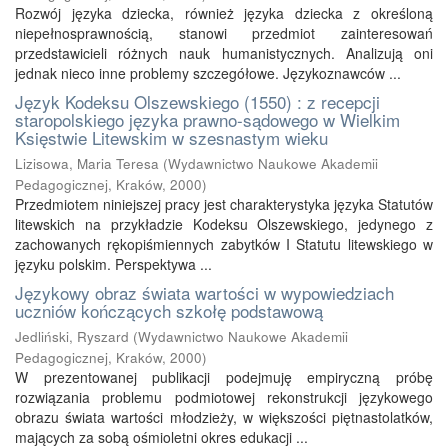
Rozwój języka dziecka, również języka dziecka z określoną
niepełnosprawnością, stanowi przedmiot zainteresowań
przedstawicieli różnych nauk humanistycznych. Analizują oni
jednak nieco inne problemy szczegółowe. Językoznawców ...
Język Kodeksu Olszewskiego (1550) : z recepcji
staropolskiego języka prawno-sądowego w Wielkim
Księstwie Litewskim w szesnastym wieku
Lizisowa, Maria Teresa
(
Wydawnictwo Naukowe Akademii
Pedagogicznej, Kraków
,
2000
)
Przedmiotem niniejszej pracy jest charakterystyka języka Statutów
litewskich na przykładzie Kodeksu Olszewskiego, jedynego z
zachowanych rękopiśmiennych zabytków I Statutu litewskiego w
języku polskim. Perspektywa ...
Językowy obraz świata wartości w wypowiedziach
uczniów kończących szkołę podstawową
Jedliński, Ryszard
(
Wydawnictwo Naukowe Akademii
Pedagogicznej, Kraków
,
2000
)
W prezentowanej publikacji podejmuję empiryczną próbę
rozwiązania problemu podmiotowej rekonstrukcji językowego
obrazu świata wartości młodzieży, w większości piętnastolatków,
mających za sobą ośmioletni okres edukacji ...