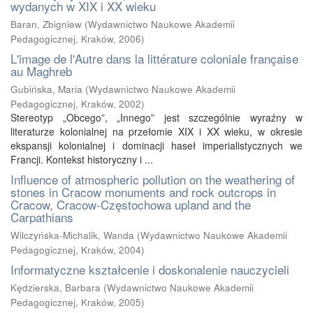
wydanych w XIX i XX wieku
Baran, Zbigniew
(
Wydawnictwo Naukowe Akademii
Pedagogicznej, Kraków
,
2006
)
L'image de l'Autre dans la littérature coloniale française
au Maghreb
Gubińska, Maria
(
Wydawnictwo Naukowe Akademii
Pedagogicznej, Kraków
,
2002
)
Stereotyp „Obcego”, „Innego” jest szczególnie wyraźny w
literaturze kolonialnej na przełomie XIX i XX wieku, w okresie
ekspansji kolonialnej i dominacji haseł imperialistycznych we
Francji. Kontekst historyczny i ...
Influence of atmospheric pollution on the weathering of
stones in Cracow monuments and rock outcrops in
Cracow, Cracow-Częstochowa upland and the
Carpathians
Wilczyńska-Michalik, Wanda
(
Wydawnictwo Naukowe Akademii
Pedagogicznej, Kraków
,
2004
)
Informatyczne kształcenie i doskonalenie nauczycieli
Kędzierska, Barbara
(
Wydawnictwo Naukowe Akademii
Pedagogicznej, Kraków
,
2005
)