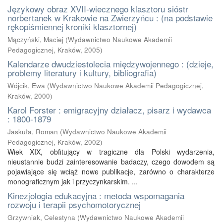
Językowy obraz XVII-wiecznego klasztoru sióstr
norbertanek w Krakowie na Zwierzyńcu : (na podstawie
rękopiśmiennej kroniki klasztornej)
Mączyński, Maciej
(
Wydawnictwo Naukowe Akademii
Pedagogicznej, Kraków
,
2005
)
Kalendarze dwudziestolecia międzywojennego : (dzieje,
problemy literatury i kultury, bibliografia)
Wójcik, Ewa
(
Wydawnictwo Naukowe Akademii Pedagogicznej,
Kraków
,
2000
)
Karol Forster : emigracyjny działacz, pisarz i wydawca
: 1800-1879
Jaskuła, Roman
(
Wydawnictwo Naukowe Akademii
Pedagogicznej, Kraków
,
2002
)
Wiek XIX, obfitujący w tragiczne dla Polski wydarzenia,
nieustannie budzi zainteresowanie badaczy, czego dowodem są
pojawiające się wciąż nowe publikacje, zarówno o charakterze
monograficznym jak i przyczynkarskim. ...
Kinezjologia edukacyjna : metoda wspomagania
rozwoju i terapii psychomotorycznej
Grzywniak, Celestyna
(
Wydawnictwo Naukowe Akademii