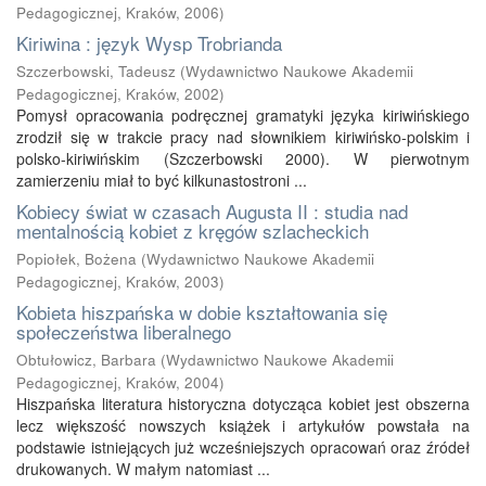
Pedagogicznej, Kraków
,
2006
)
Kiriwina : język Wysp Trobrianda
Szczerbowski, Tadeusz
(
Wydawnictwo Naukowe Akademii
Pedagogicznej, Kraków
,
2002
)
Pomysł opracowania podręcznej gramatyki języka kiriwińskiego
zrodził się w trakcie pracy nad słownikiem kiriwińsko-polskim i
polsko-kiriwińskim (Szczerbowski 2000). W pierwotnym
zamierzeniu miał to być kilkunastostroni ...
Kobiecy świat w czasach Augusta II : studia nad
mentalnością kobiet z kręgów szlacheckich
Popiołek, Bożena
(
Wydawnictwo Naukowe Akademii
Pedagogicznej, Kraków
,
2003
)
Kobieta hiszpańska w dobie kształtowania się
społeczeństwa liberalnego
Obtułowicz, Barbara
(
Wydawnictwo Naukowe Akademii
Pedagogicznej, Kraków
,
2004
)
Hiszpańska literatura historyczna dotycząca kobiet jest obszerna
lecz większość nowszych książek i artykułów powstała na
podstawie istniejących już wcześniejszych opracowań oraz źródeł
drukowanych. W małym natomiast ...