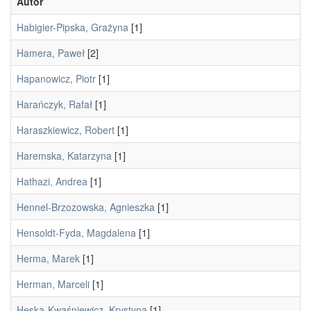
Autor
Habigier-Pipska, Grażyna
[1]
Hamera, Paweł
[2]
Hapanowicz, Piotr
[1]
Harańczyk, Rafał
[1]
Haraszkiewicz, Robert
[1]
Haremska, Katarzyna
[1]
Hathazi, Andrea
[1]
Hennel-Brzozowska, Agnieszka
[1]
Hensoldt-Fyda, Magdalena
[1]
Herma, Marek
[1]
Herman, Marceli
[1]
Heska-Kwaśniewicz, Krystyna
[1]