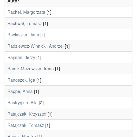
Autor
Rachel, Małgorzata
[1]
Rachwał, Tomasz
[1]
Raclavská, Jana
[1]
Radziewicz-Winnicki, Andrzej
[1]
Rajman, Jerzy
[1]
Ramik-Mażewska, Irena
[1]
Ranoszek, Iga
[1]
Rappe, Anna
[1]
Rastrygina, Alla
[2]
Ratajczak, Krzysztof
[1]
Ratajczak, Tomasz
[1]
Rausz, Monika
[1]