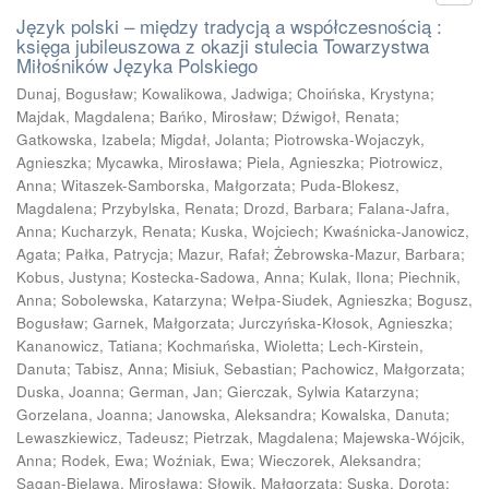
Język polski – między tradycją a współczesnością :
księga jubileuszowa z okazji stulecia Towarzystwa
Miłośników Języka Polskiego
Dunaj, Bogusław
;
Kowalikowa, Jadwiga
;
Choińska, Krystyna
;
Majdak, Magdalena
;
Bańko, Mirosław
;
Dźwigoł, Renata
;
Gatkowska, Izabela
;
Migdał, Jolanta
;
Piotrowska-Wojaczyk,
Agnieszka
;
Mycawka, Mirosława
;
Piela, Agnieszka
;
Piotrowicz,
Anna
;
Witaszek-Samborska, Małgorzata
;
Puda-Blokesz,
Magdalena
;
Przybylska, Renata
;
Drozd, Barbara
;
Falana-Jafra,
Anna
;
Kucharzyk, Renata
;
Kuska, Wojciech
;
Kwaśnicka-Janowicz,
Agata
;
Pałka, Patrycja
;
Mazur, Rafał
;
Żebrowska-Mazur, Barbara
;
Kobus, Justyna
;
Kostecka-Sadowa, Anna
;
Kulak, Ilona
;
Piechnik,
Anna
;
Sobolewska, Katarzyna
;
Wełpa-Siudek, Agnieszka
;
Bogusz,
Bogusław
;
Garnek, Małgorzata
;
Jurczyńska-Kłosok, Agnieszka
;
Kananowicz, Tatiana
;
Kochmańska, Wioletta
;
Lech-Kirstein,
Danuta
;
Tabisz, Anna
;
Misiuk, Sebastian
;
Pachowicz, Małgorzata
;
Duska, Joanna
;
German, Jan
;
Gierczak, Sylwia Katarzyna
;
Gorzelana, Joanna
;
Janowska, Aleksandra
;
Kowalska, Danuta
;
Lewaszkiewicz, Tadeusz
;
Pietrzak, Magdalena
;
Majewska-Wójcik,
Anna
;
Rodek, Ewa
;
Woźniak, Ewa
;
Wieczorek, Aleksandra
;
Sagan-Bielawa, Mirosława
;
Słowik, Małgorzata
;
Suska, Dorota
;