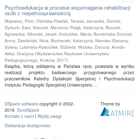
Psychoedukacja w procesie wspomagania rehabilitacji
osób z niepełnosprawnością
Majewicz, Piotr
;
Oleńska-Pawlak, Teresa
;
Jarnecka, Dorota
;
Dyduch, Ewa
;
Klaczak, Marzena
;
Pająk, Katarzyna
;
Buczek,
Agnieszka
;
Sikorski, Jacek
;
Kościółek, Maria
;
Bombińska-Domżał,
Anna
;
Zawidniak, Nina
;
Bochenek, Katarzyna
;
Niemiec-Elanany,
Sylwia
;
Lubińska-Kościółek, Elżbieta
;
Wolska, Danuta
;
Aondo-
Akka, Grażyna
(
Wydawnictwo Naukowe Uniwersytetu
Pedagogicznego, Kraków
,
2017
)
Książka, którą oddajemy w Państwa ręce, powstała w wyniku
realizacji projektu badawczego przygotowanego przez
pracowników Katedry Dydaktyki Specjalnej i Psychoedukacji
Instytutu Pedagogiki Specjalnej Uniwersytetu ...
DSpace software
copyright © 2002-
Theme by
2016
DuraSpace
Kontakt z nami
|
Wyślij uwagi
Deklaracja dostępności