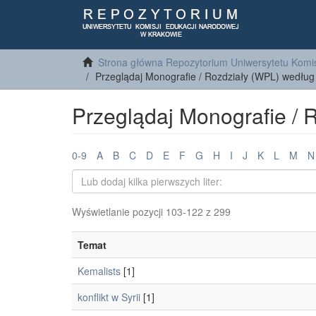
Strona główna Repozytorium Uniwersytetu Komis
Przeglądaj Monografie / Rozdziały (WPL) według
Przeglądaj Monografie / 
0-9
A
B
C
D
E
F
G
H
I
J
K
L
M
N
Wyświetlanie pozycji 103-122 z 299
Temat
Kemalists
[1]
konflikt w Syrii
[1]