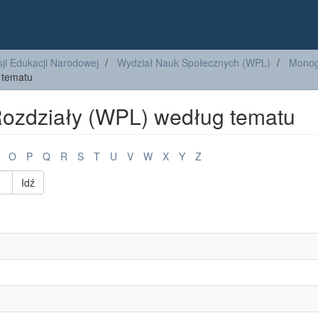
ji Edukacji Narodowej
Wydział Nauk Społecznych (WPL)
Monogr
 tematu
Rozdziały (WPL) według tematu
O
P
Q
R
S
T
U
V
W
X
Y
Z
Idź