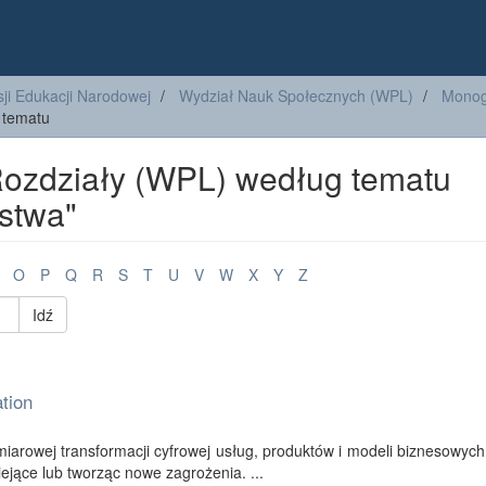
ji Edukacji Narodowej
Wydział Nauk Społecznych (WPL)
Monogr
 tematu
Rozdziały (WPL) według tematu
stwa"
O
P
Q
R
S
T
U
V
W
X
Y
Z
Idź
tion
iarowej transformacji cyfrowej usług, produktów i modeli biznesowych
iejące lub tworząc nowe zagrożenia. ...