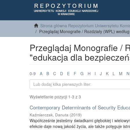
Strona główna Repozytorium Uniwersytetu Komis
Przeglądaj Monografie / Rozdziały (WPL) według
Przeglądaj Monografie / 
"edukacja dla bezpieczeń
0-9
A
B
C
D
E
F
G
H
I
J
K
L
M
N
Wyświetlanie pozycji 1-3 z 3
Contemporary Determinants of Security Educa
Kaźmierczak, Danuta
(
2019
)
Współcześnie jesteśmy świadkami głębokiej i wielowym
efekcie daje nową jakość życia, ale także potęguje istn