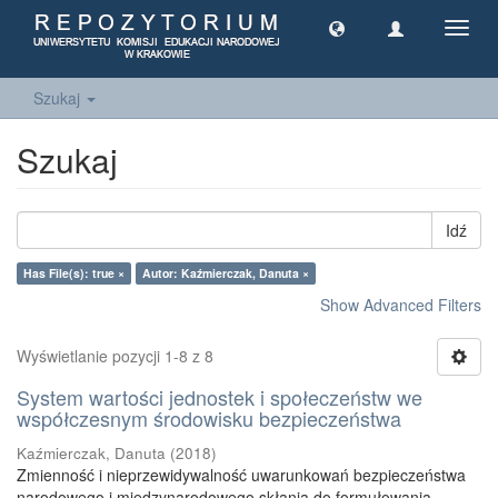
Toggl
navig
Szukaj
Szukaj
Idź
Has File(s): true ×
Autor: Kaźmierczak, Danuta ×
Show Advanced Filters
Wyświetlanie pozycji 1-8 z 8
System wartości jednostek i społeczeństw we
współczesnym środowisku bezpieczeństwa
Kaźmierczak, Danuta
(
2018
)
Zmienność i nieprzewidywalność uwarunkowań bezpieczeństwa
narodowego i międzynarodowego skłania do formułowania