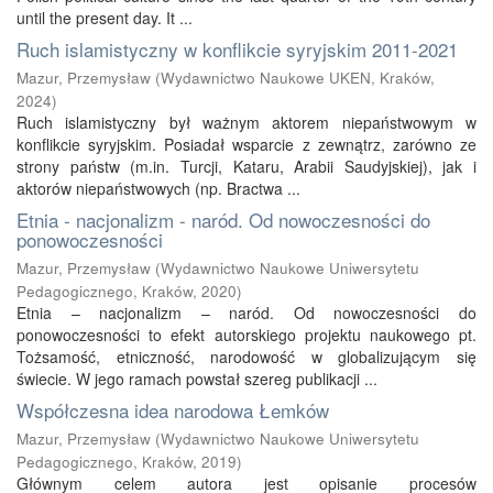
until the present day. It ...
Ruch islamistyczny w konflikcie syryjskim 2011-2021
Mazur, Przemysław
(
Wydawnictwo Naukowe UKEN, Kraków
,
2024
)
Ruch islamistyczny był ważnym aktorem niepaństwowym w
konflikcie syryjskim. Posiadał wsparcie z zewnątrz, zarówno ze
strony państw (m.in. Turcji, Kataru, Arabii Saudyjskiej), jak i
aktorów niepaństwowych (np. Bractwa ...
Etnia - nacjonalizm - naród. Od nowoczesności do
ponowoczesności
Mazur, Przemysław
(
Wydawnictwo Naukowe Uniwersytetu
Pedagogicznego, Kraków
,
2020
)
Etnia – nacjonalizm – naród. Od nowoczesności do
ponowoczesności to efekt autorskiego projektu naukowego pt.
Tożsamość, etniczność, narodowość w globalizującym się
świecie. W jego ramach powstał szereg publikacji ...
Współczesna idea narodowa Łemków
Mazur, Przemysław
(
Wydawnictwo Naukowe Uniwersytetu
Pedagogicznego, Kraków
,
2019
)
Głównym celem autora jest opisanie procesów