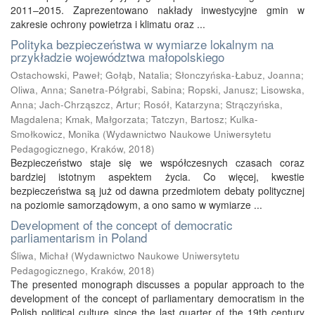
2011–2015. Zaprezentowano nakłady inwestycyjne gmin w
zakresie ochrony powietrza i klimatu oraz ...
Polityka bezpieczeństwa w wymiarze lokalnym na
przykładzie województwa małopolskiego
Ostachowski, Paweł
;
Gołąb, Natalia
;
Słonczyńska-Łabuz, Joanna
;
Oliwa, Anna
;
Sanetra-Półgrabi, Sabina
;
Ropski, Janusz
;
Lisowska,
Anna
;
Jach-Chrząszcz, Artur
;
Rosół, Katarzyna
;
Strączyńska,
Magdalena
;
Kmak, Małgorzata
;
Tatczyn, Bartosz
;
Kulka-
Smołkowicz, Monika
(
Wydawnictwo Naukowe Uniwersytetu
Pedagogicznego, Kraków
,
2018
)
Bezpieczeństwo staje się we współczesnych czasach coraz
bardziej istotnym aspektem życia. Co więcej, kwestie
bezpieczeństwa są już od dawna przedmiotem debaty politycznej
na poziomie samorządowym, a ono samo w wymiarze ...
Development of the concept of democratic
parliamentarism in Poland
Śliwa, Michał
(
Wydawnictwo Naukowe Uniwersytetu
Pedagogicznego, Kraków
,
2018
)
The presented monograph discusses a popular approach to the
development of the concept of parliamentary democratism in the
Polish political culture since the last quarter of the 19th century