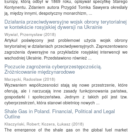
Europy, którą odbył w 1869 roku, opisywał specyfikę Starego
Kontynentu. Zdaniem autora Przygód Tomka Sawyera określały
ją, między innymi, despotyczny monarchizm, ...
Działania przeciwdywersyjne wojsk obrony terytorialnej
w kontekście rosyjskiej dywersji na Ukrainie
Wywiał, Przemysław
(
2018
)
Artykuł poświęcony jest problemowi użycia wojsk obrony
terytorialnej w działaniach przeciwdywersyjnych. Zaprezentowano
zagrożenia dywersyjne na przykładzie rosyjskiej interwencji we
wschodniej Ukrainie. Przedstawiono również ...
Poczucie zagrożenia cyberprzestępczością.
Zróżnicowanie międzynarodowe
Marzęcki, Radosław
(
2018
)
Wyzwaniem współczesności stają się nowe przestrzenie, które
oferują, ale i narzucają inne zasady funkcjonowania państwa,
gospodarki i społeczeństwa. Jednym z takich pól jest tzw.
cyberprzestrzeń, która stanowi obietnicę nowych ...
Shale Gas in Poland. Financial, Political and Legal
Outline
Kłaczyński, Robert
;
Kozera, Łukasz
(
2018
)
The emergence of the shale gas on the global fuel market