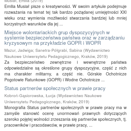
Musiał, Emilia
(
2019
)
Emilia Musiał pisze o kreatywności. W swoim artykule podejmuje
rozważania na temat tej tak bardzo pożądanej umiejętności XXI
wieku oraz wymienia możliwości stwarzania bardziej lub mniej
korzystnych warunków dla jej ...
Miejsce wolontariackich grup dyspozycyjnych w
systemie bezpieczeństwa państwa oraz w zarządzaniu
kryzysowym na przykładzie GOPR i WOPR
Mazur, Jadwiga
;
Sanetra-Półgrabi, Sabina
(
Wydawnictwo
Naukowe Uniwersytetu Pedagogicznego, Kraków
,
2019
)
Za bezpieczeństwo zewnętrzne i wewnętrzne państwa
odpowiedzialne są określone grupy dyspozycyjne, część z nich
ma charakter militarny, a część nie. Górskie Ochotnicze
Pogotowie Ratunkowe (GOPR) i Wodne Ochotnicze ...
Status partnerów społecznych w prawie pracy
Kobroń-Gąsiorowska, Łucja
(
Wydawnictwo Naukowe
Uniwersytetu Pedagogicznego, Kraków
,
2019
)
Monografia Status partnerów społecznych w prawie pracy ma w
zamyśle stanowić ocenę unormowań prawnych dotyczących
szeroko pojętej wolności zrzeszania się partnerów społecznych, tj.
pracowników i pracodawców, w prawie pracy, ...