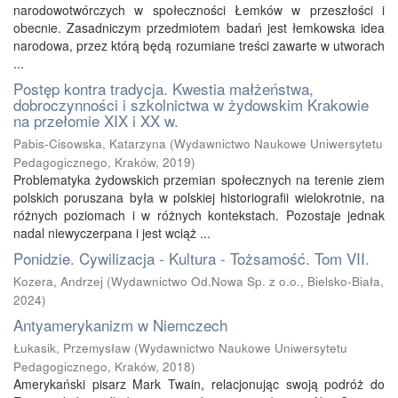
narodowotwórczych w społeczności Łemków w przeszłości i
obecnie. Zasadniczym przedmiotem badań jest łemkowska idea
narodowa, przez którą będą rozumiane treści zawarte w utworach
...
Postęp kontra tradycja. Kwestia małżeństwa,
dobroczynności i szkolnictwa w żydowskim Krakowie
na przełomie XIX i XX w.
Pabis-Cisowska, Katarzyna
(
Wydawnictwo Naukowe Uniwersytetu
Pedagogicznego, Kraków
,
2019
)
Problematyka żydowskich przemian społecznych na terenie ziem
polskich poruszana była w polskiej historiografii wielokrotnie, na
różnych poziomach i w różnych kontekstach. Pozostaje jednak
nadal niewyczerpana i jest wciąż ...
Ponidzie. Cywilizacja - Kultura - Tożsamość. Tom VII.
Kozera, Andrzej
(
Wydawnictwo Od.Nowa Sp. z o.o., Bielsko-Biała
,
2024
)
Antyamerykanizm w Niemczech
Łukasik, Przemysław
(
Wydawnictwo Naukowe Uniwersytetu
Pedagogicznego, Kraków
,
2018
)
Amerykański pisarz Mark Twain, relacjonując swoją podróż do