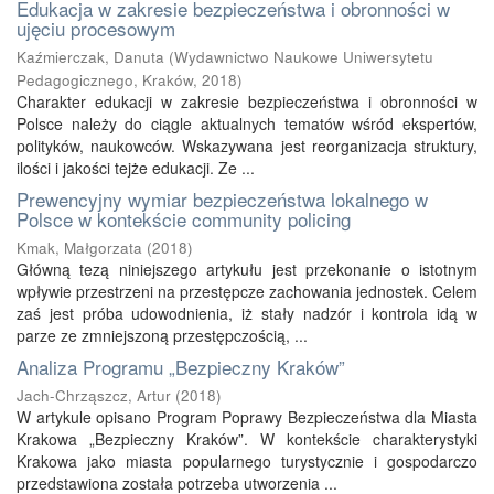
Edukacja w zakresie bezpieczeństwa i obronności w
ujęciu procesowym
Kaźmierczak, Danuta
(
Wydawnictwo Naukowe Uniwersytetu
Pedagogicznego, Kraków
,
2018
)
Charakter edukacji w zakresie bezpieczeństwa i obronności w
Polsce należy do ciągle aktualnych tematów wśród ekspertów,
polityków, naukowców. Wskazywana jest reorganizacja struktury,
ilości i jakości tejże edukacji. Ze ...
Prewencyjny wymiar bezpieczeństwa lokalnego w
Polsce w kontekście community policing
Kmak, Małgorzata
(
2018
)
Główną tezą niniejszego artykułu jest przekonanie o istotnym
wpływie przestrzeni na przestępcze zachowania jednostek. Celem
zaś jest próba udowodnienia, iż stały nadzór i kontrola idą w
parze ze zmniejszoną przestępczością, ...
Analiza Programu „Bezpieczny Kraków”
Jach-Chrząszcz, Artur
(
2018
)
W artykule opisano Program Poprawy Bezpieczeństwa dla Miasta
Krakowa „Bezpieczny Kraków”. W kontekście charakterystyki
Krakowa jako miasta popularnego turystycznie i gospodarczo
przedstawiona została potrzeba utworzenia ...