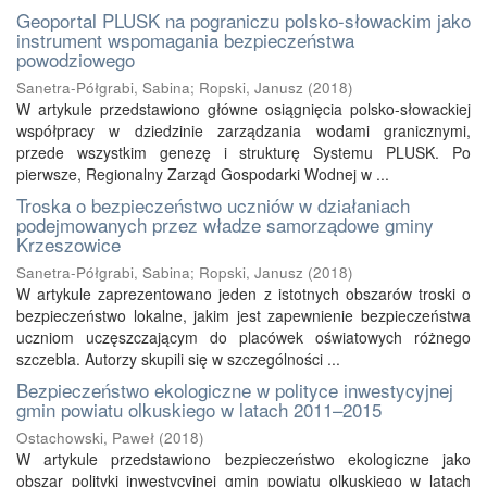
Geoportal PLUSK na pograniczu polsko-słowackim jako
instrument wspomagania bezpieczeństwa
powodziowego
Sanetra-Półgrabi, Sabina
;
Ropski, Janusz
(
2018
)
W artykule przedstawiono główne osiągnięcia polsko-słowackiej
współpracy w dziedzinie zarządzania wodami granicznymi,
przede wszystkim genezę i strukturę Systemu PLUSK. Po
pierwsze, Regionalny Zarząd Gospodarki Wodnej w ...
Troska o bezpieczeństwo uczniów w działaniach
podejmowanych przez władze samorządowe gminy
Krzeszowice
Sanetra-Półgrabi, Sabina
;
Ropski, Janusz
(
2018
)
W artykule zaprezentowano jeden z istotnych obszarów troski o
bezpieczeństwo lokalne, jakim jest zapewnienie bezpieczeństwa
uczniom uczęszczającym do placówek oświatowych różnego
szczebla. Autorzy skupili się w szczególności ...
Bezpieczeństwo ekologiczne w polityce inwestycyjnej
gmin powiatu olkuskiego w latach 2011–2015
Ostachowski, Paweł
(
2018
)
W artykule przedstawiono bezpieczeństwo ekologiczne jako
obszar polityki inwestycyjnej gmin powiatu olkuskiego w latach