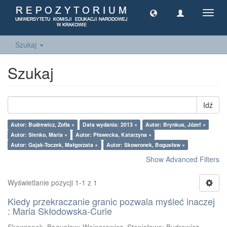
Toggl
navig
Szukaj
Szukaj
Idź
Autor: Budrewicz, Zofia ×
Data wydania: 2013 ×
Autor: Brynkus, Józef ×
Autor: Sienko, Maria ×
Autor: Pławecka, Katarzyna ×
Autor: Gajak-Toczek, Małgorzata ×
Autor: Skowronek, Bogusław ×
Show Advanced Filters
Wyświetlanie pozycji 1-1 z 1
Kiedy przekraczanie granic pozwala myśleć inaczej
: Maria Skłodowska-Curie
Skowronek, Bogusław
;
Wojnarowicz, Stanisława
;
Budrewicz,