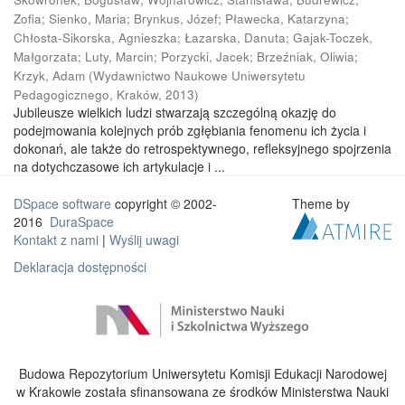
Zofia
;
Sienko, Maria
;
Brynkus, Józef
;
Pławecka, Katarzyna
;
Chłosta-Sikorska, Agnieszka
;
Łazarska, Danuta
;
Gajak-Toczek,
Małgorzata
;
Luty, Marcin
;
Porzycki, Jacek
;
Brzeźniak, Oliwia
;
Krzyk, Adam
(
Wydawnictwo Naukowe Uniwersytetu
Pedagogicznego, Kraków
,
2013
)
Jubileusze wielkich ludzi stwarzają szczególną okazję do
podejmowania kolejnych prób zgłębiania fenomenu ich życia i
dokonań, ale także do retrospektywnego, refleksyjnego spojrzenia
na dotychczasowe ich artykulacje i ...
DSpace software
copyright © 2002-
Theme by
2016
DuraSpace
Kontakt z nami
|
Wyślij uwagi
Deklaracja dostępności
Budowa Repozytorium Uniwersytetu Komisji Edukacji Narodowej
w Krakowie została sfinansowana ze środków Ministerstwa Nauki