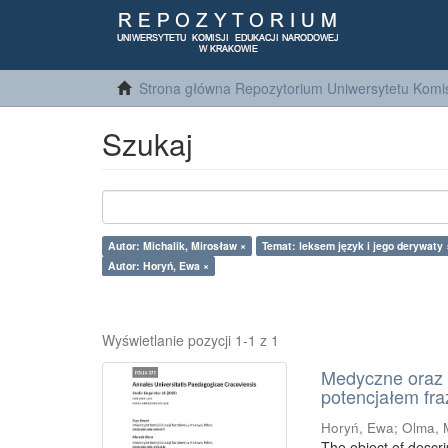
Strona główna Repozytorium Uniwersytetu Komis
Szukaj
Autor: Michalik, Mirosław ×
Temat: leksem język i jego derywaty 
Autor: Horyń, Ewa ×
Wyświetlanie pozycji 1-1 z 1
Medyczne oraz 
potencjałem fr
Horyń, Ewa
;
Olma, 
The object of descri