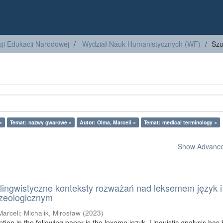
ji Edukacji Narodowej
Wydział Nauk Humanistycznych (WF)
Szu
×
Temat: nazwy gwarowe ×
Autor: Olma, Marceli ×
Temat: medical terminology ×
Show Advanced
lingwistyczne konteksty rozważań nad leksemem język i
azeologicznym
Marceli
;
Michalik, Mirosław
(
2023
)
ption in the following paper is the lexeme język. Linguistic analysis has