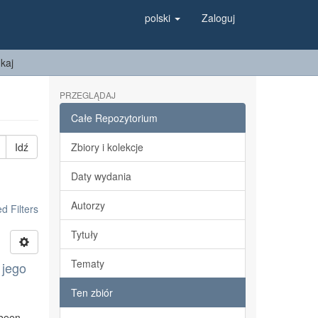
polski
Zaloguj
kaj
PRZEGLĄDAJ
Całe Repozytorium
Idź
Zbiory i kolekcje
Daty wydania
Autorzy
 Filters
Tytuły
Tematy
 jego
Ten zbiór
 been