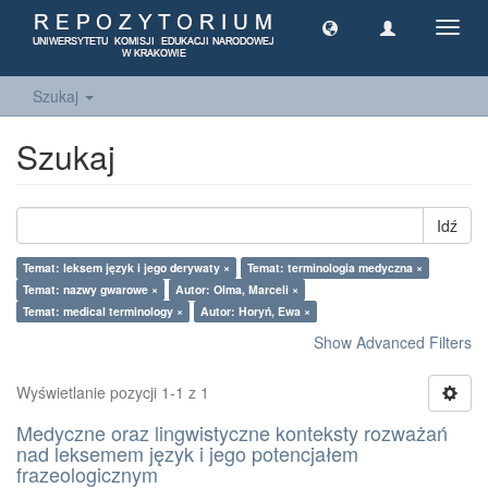
Toggl
navig
Szukaj
Szukaj
Idź
Temat: leksem język i jego derywaty ×
Temat: terminologia medyczna ×
Temat: nazwy gwarowe ×
Autor: Olma, Marceli ×
Temat: medical terminology ×
Autor: Horyń, Ewa ×
Show Advanced Filters
Wyświetlanie pozycji 1-1 z 1
Medyczne oraz lingwistyczne konteksty rozważań
nad leksemem język i jego potencjałem
frazeologicznym