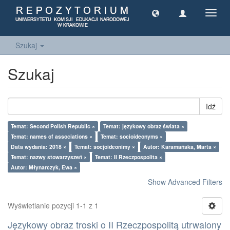
Toggl
navig
Szukaj
Szukaj
Idź
Temat: Second Polish Republic ×
Temat: językowy obraz świata ×
Temat: names of associations ×
Temat: socioideonyms ×
Data wydania: 2018 ×
Temat: socjoideonimy ×
Autor: Karamańska, Marta ×
Temat: nazwy stowarzyszeń ×
Temat: II Rzeczpospolita ×
Autor: Młynarczyk, Ewa ×
Show Advanced Filters
Wyświetlanie pozycji 1-1 z 1
Językowy obraz troski o II Rzeczpospolitą utrwalony