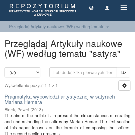
Toggl
navig
Przeglądaj Artykuły naukowe (WF) według tematu
Przeglądaj Artykuły naukowe
(WF) według tematu "satyra"
Idź
Wyświetlanie pozycji 1-1 z 1
Pragmatyka wypowiedzi artystycznej w satyrach
Mariana Hemara
Binek, Paweł
(
2013
)
The aim of the article is to present the circumstances of creating
and understanding the satires by Marian Hemar. The first section
of this paper focuses on the formula of composing the satires.
The second section presents ...