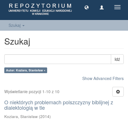
Toggl
navig
Szukaj
Szukaj
Idź
Autor: Koziara, Stanisław ×
Show Advanced Filters
Wyświetlanie pozycji 1-10 z 10
O niektórych problemach polszczyzny biblijnej z
dialektologią w tle
Koziara, Stanisław
(
2014
)