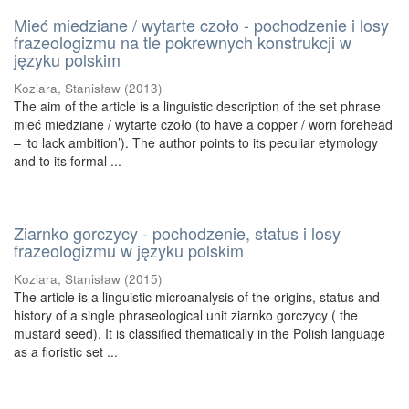
Mieć miedziane / wytarte czoło - pochodzenie i losy
frazeologizmu na tle pokrewnych konstrukcji w
języku polskim
Koziara, Stanisław
(
2013
)
The aim of the article is a linguistic description of the set phrase
mieć miedziane / wytarte czoło (to have a copper / worn forehead
– ‘to lack ambition’). The author points to its peculiar etymology
and to its formal ...
Ziarnko gorczycy - pochodzenie, status i losy
frazeologizmu w języku polskim
Koziara, Stanisław
(
2015
)
The article is a linguistic microanalysis of the origins, status and
history of a single phraseological unit ziarnko gorczycy ( the
mustard seed). It is classified thematically in the Polish language
as a floristic set ...