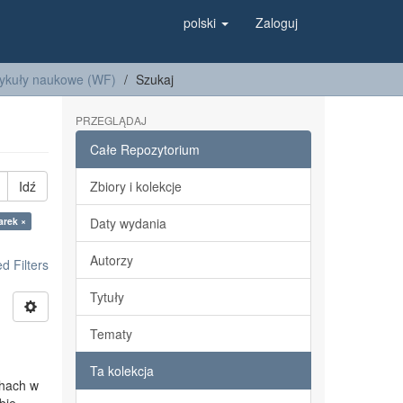
polski
Zaloguj
tykuły naukowe (WF)
Szukaj
PRZEGLĄDAJ
Całe Repozytorium
Idź
Zbiory i kolekcje
arek ×
Daty wydania
Autorzy
 Filters
Tytuły
Tematy
Ta kolekcja
chach w