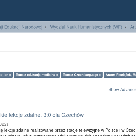
ji Edukacji Narodowej
Wydział Nauk Humanistycznych (WF)
Ar
ation ×
Temat: edukacja medialna ×
Temat: Czech language ×
Autor: Pieniążek, M
Show Advanced
skie lekcje zdalne. 3:0 dla Czechów
022
)
ę lekcje zdalne realizowane przez stacje telewizyjne w Polsce i w Cze