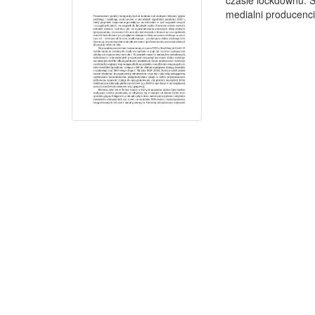
czasie lockdownu. 
medialni producenci 