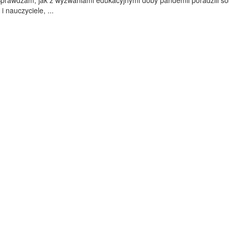
Sprawdzam, jak z wyzwaniami edukacyjnymi doby pandemii poradzili so
i nauczyciele, ...