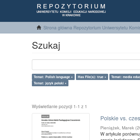
Strona główna Repozytorium Uniwersytetu Komis
Szukaj
Temat: Polish language ×
Has File(s): true ×
Temat: media educ
Temat: język polski ×
Wyświetlanie pozycji 1-1 z 1
Polskie vs. cze
Pieniążek, Marek
(
2
W artykule porównuj