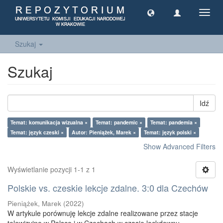
Toggl
navig
Szukaj
Szukaj
Idź
Temat: komunikacja wizualna ×
Temat: pandemic ×
Temat: pandemia ×
Temat: język czeski ×
Autor: Pieniążek, Marek ×
Temat: język polski ×
Show Advanced Filters
Wyświetlanie pozycji 1-1 z 1
Polskie vs. czeskie lekcje zdalne. 3:0 dla Czechów
Pieniążek, Marek
(
2022
)
W artykule porównuję lekcje zdalne realizowane przez stacje