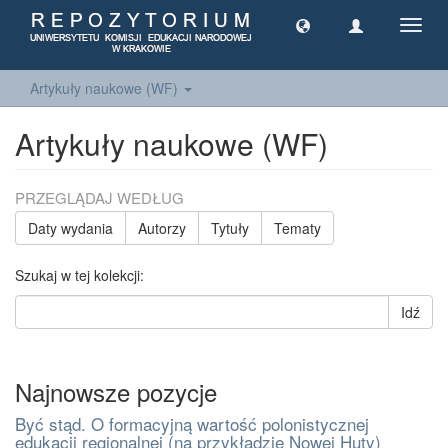
Toggl
navig
Artykuły naukowe (WF)
Artykuły naukowe (WF)
PRZEGLĄDAJ WEDŁUG
Daty wydania
Autorzy
Tytuły
Tematy
Szukaj w tej kolekcji:
Idź
Najnowsze pozycje
Być stąd. O formacyjną wartość polonistycznej
edukacji regionalnej (na przykładzie Nowej Huty)