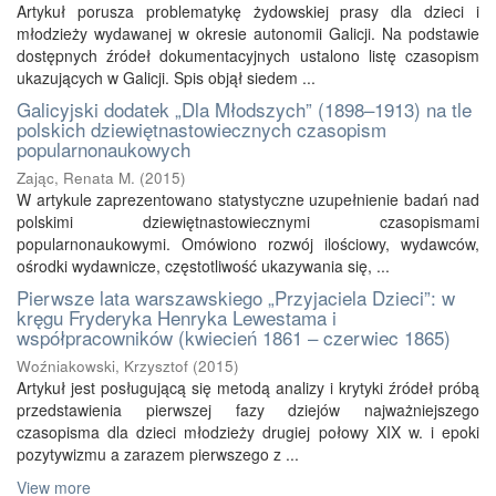
Artykuł porusza problematykę żydowskiej prasy dla dzieci i
młodzieży wydawanej w okresie autonomii Galicji. Na podstawie
dostępnych źródeł dokumentacyjnych ustalono listę czasopism
ukazujących w Galicji. Spis objął siedem ...
Galicyjski dodatek „Dla Młodszych” (1898–1913) na tle
polskich dziewiętnastowiecznych czasopism
popularnonaukowych
Zając, Renata M.
(
2015
)
W artykule zaprezentowano statystyczne uzupełnienie badań nad
polskimi dziewiętnastowiecznymi czasopismami
popularnonaukowymi. Omówiono rozwój ilościowy, wydawców,
ośrodki wydawnicze, częstotliwość ukazywania się, ...
Pierwsze lata warszawskiego „Przyjaciela Dzieci”: w
kręgu Fryderyka Henryka Lewestama i
współpracowników (kwiecień 1861 – czerwiec 1865)
Woźniakowski, Krzysztof
(
2015
)
Artykuł jest posługującą się metodą analizy i krytyki źródeł próbą
przedstawienia pierwszej fazy dziejów najważniejszego
czasopisma dla dzieci młodzieży drugiej połowy XIX w. i epoki
pozytywizmu a zarazem pierwszego z ...
View more