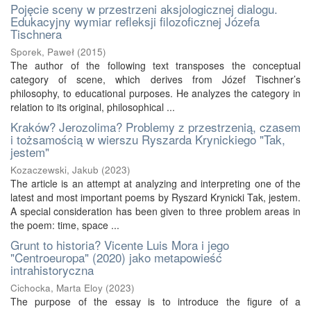
Pojęcie sceny w przestrzeni aksjologicznej dialogu.
Edukacyjny wymiar refleksji filozoficznej Józefa
Tischnera
Sporek, Paweł
(
2015
)
The author of the following text transposes the conceptual
category of scene, which derives from Józef Tischner’s
philosophy, to educational purposes. He analyzes the category in
relation to its original, philosophical ...
Kraków? Jerozolima? Problemy z przestrzenią, czasem
i tożsamością w wierszu Ryszarda Krynickiego "Tak,
jestem"
Kozaczewski, Jakub
(
2023
)
The article is an attempt at analyzing and interpreting one of the
latest and most important poems by Ryszard Krynicki Tak, jestem.
A special consideration has been given to three problem areas in
the poem: time, space ...
Grunt to historia? Vicente Luis Mora i jego
"Centroeuropa" (2020) jako metapowieść
intrahistoryczna
Cichocka, Marta Eloy
(
2023
)
The purpose of the essay is to introduce the figure of a