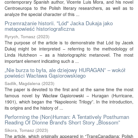
contemporary Spanish author, Vicente Luis Mora, and his novel
Centroeuropa to the Polish literary researchers, as well as to
analyze the special character of this ...
Przemrażanie historii. "Lód" Jacka Dukaja jako
metapowieść historiograficzna
Ryrych, Tomasz
(
2023
)
The purpose of the article is to demonstrate that Lód by Jacek
Dukaj might be interpreted – referring to the methodology of
Linda Hutcheon – as a historiographic metanovel. The most
important element indicating such a ...
„Nie burza to była, ale dziejowy HURAGAN” – wokół
powieści Wacława Gąsiorowskiego
Sadlik, Magdalena
(
2023
)
The paper is devoted to the first and at the same time the most
famous novel by Wacław Gąsiorowski – Huragan (Hurricane,
1901), which began the “Napoleonic Trilogy”. In the introduction,
its origins and the history of ...
Performing the (Non)Human: A Tentatively Posthuman
Reading Of Dionne Brand's Short Story „Blossom”
Sikora, Tomasz
(
2023
)
The article, which originally appeared in “TransCanadiana: Polish