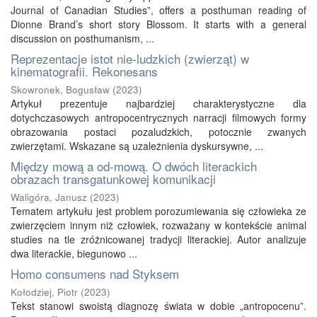
Journal of Canadian Studies”, offers a posthuman reading of
Dionne Brand’s short story Blossom. It starts with a general
discussion on posthumanism, ...
Reprezentacje istot nie‑ludzkich (zwierząt) w
kinematografii. Rekonesans
Skowronek, Bogusław
(
2023
)
Artykuł prezentuje najbardziej charakterystyczne dla
dotychczasowych antropocentrycznych narracji filmowych formy
obrazowania postaci pozaludzkich, potocznie zwanych
zwierzętami. Wskazane są uzależnienia dyskursywne, ...
Między mową a od‑mową. O dwóch literackich
obrazach transgatunkowej komunikacji
Waligóra, Janusz
(
2023
)
Tematem artykułu jest problem porozumiewania się człowieka ze
zwierzęciem innym niż człowiek, rozważany w kontekście animal
studies na tle zróżnicowanej tradycji literackiej. Autor analizuje
dwa literackie, biegunowo ...
Homo consumens nad Styksem
Kołodziej, Piotr
(
2023
)
Tekst stanowi swoistą diagnozę świata w dobie „antropocenu”.