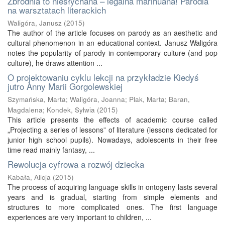
Zbrodnia to niesłychana – legalna marihuana! Parodia
na warsztatach literackich
Waligóra, Janusz
(
2015
)
The author of the article focuses on parody as an aesthetic and
cultural phenomenon in an educational context. Janusz Waligóra
notes the popularity of parody in contemporary culture (and pop
culture), he draws attention ...
O projektowaniu cyklu lekcji na przykładzie Kiedyś
jutro Anny Marii Gorgolewskiej
Szymańska, Marta
;
Waligóra, Joanna
;
Plak, Marta
;
Baran,
Magdalena
;
Kondek, Sylwia
(
2015
)
This article presents the effects of academic course called
„Projecting a series of lessons” of literature (lessons dedicated for
junior high school pupils). Nowadays, adolescents in their free
time read mainly fantasy, ...
Rewolucja cyfrowa a rozwój dziecka
Kabała, Alicja
(
2015
)
The process of acquiring language skills in ontogeny lasts several
years and is gradual, starting from simple elements and
structures to more complicated ones. The first language
experiences are very important to children, ...