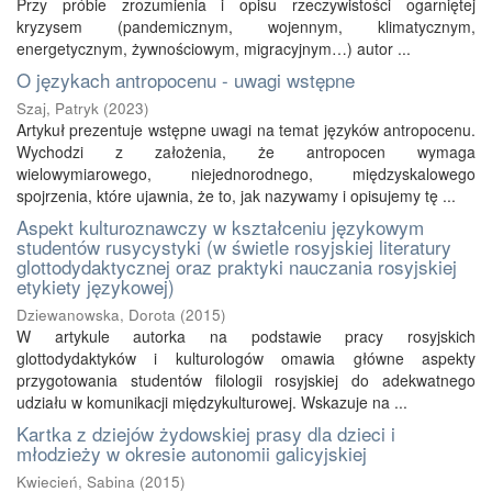
Przy próbie zrozumienia i opisu rzeczywistości ogarniętej
kryzysem (pandemicznym, wojennym, klimatycznym,
energetycznym, żywnościowym, migracyjnym…) autor ...
O językach antropocenu - uwagi wstępne
Szaj, Patryk
(
2023
)
Artykuł prezentuje wstępne uwagi na temat języków antropocenu.
Wychodzi z założenia, że antropocen wymaga
wielowymiarowego, niejednorodnego, międzyskalowego
spojrzenia, które ujawnia, że to, jak nazywamy i opisujemy tę ...
Aspekt kulturoznawczy w kształceniu językowym
studentów rusycystyki (w świetle rosyjskiej literatury
glottodydaktycznej oraz praktyki nauczania rosyjskiej
etykiety językowej)
Dziewanowska, Dorota
(
2015
)
W artykule autorka na podstawie pracy rosyjskich
glottodydaktyków i kulturologów omawia główne aspekty
przygotowania studentów filologii rosyjskiej do adekwatnego
udziału w komunikacji międzykulturowej. Wskazuje na ...
Kartka z dziejów żydowskiej prasy dla dzieci i
młodzieży w okresie autonomii galicyjskiej
Kwiecień, Sabina
(
2015
)