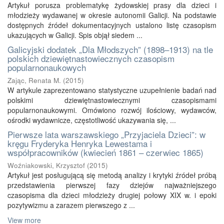
Artykuł porusza problematykę żydowskiej prasy dla dzieci i
młodzieży wydawanej w okresie autonomii Galicji. Na podstawie
dostępnych źródeł dokumentacyjnych ustalono listę czasopism
ukazujących w Galicji. Spis objął siedem ...
Galicyjski dodatek „Dla Młodszych” (1898–1913) na tle
polskich dziewiętnastowiecznych czasopism
popularnonaukowych
Zając, Renata M.
(
2015
)
W artykule zaprezentowano statystyczne uzupełnienie badań nad
polskimi dziewiętnastowiecznymi czasopismami
popularnonaukowymi. Omówiono rozwój ilościowy, wydawców,
ośrodki wydawnicze, częstotliwość ukazywania się, ...
Pierwsze lata warszawskiego „Przyjaciela Dzieci”: w
kręgu Fryderyka Henryka Lewestama i
współpracowników (kwiecień 1861 – czerwiec 1865)
Woźniakowski, Krzysztof
(
2015
)
Artykuł jest posługującą się metodą analizy i krytyki źródeł próbą
przedstawienia pierwszej fazy dziejów najważniejszego
czasopisma dla dzieci młodzieży drugiej połowy XIX w. i epoki
pozytywizmu a zarazem pierwszego z ...
View more