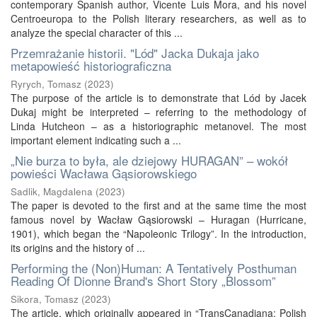
contemporary Spanish author, Vicente Luis Mora, and his novel
Centroeuropa to the Polish literary researchers, as well as to
analyze the special character of this ...
Przemrażanie historii. "Lód" Jacka Dukaja jako
metapowieść historiograficzna
Ryrych, Tomasz
(
2023
)
The purpose of the article is to demonstrate that Lód by Jacek
Dukaj might be interpreted – referring to the methodology of
Linda Hutcheon – as a historiographic metanovel. The most
important element indicating such a ...
„Nie burza to była, ale dziejowy HURAGAN” – wokół
powieści Wacława Gąsiorowskiego
Sadlik, Magdalena
(
2023
)
The paper is devoted to the first and at the same time the most
famous novel by Wacław Gąsiorowski – Huragan (Hurricane,
1901), which began the “Napoleonic Trilogy”. In the introduction,
its origins and the history of ...
Performing the (Non)Human: A Tentatively Posthuman
Reading Of Dionne Brand's Short Story „Blossom”
Sikora, Tomasz
(
2023
)
The article, which originally appeared in “TransCanadiana: Polish