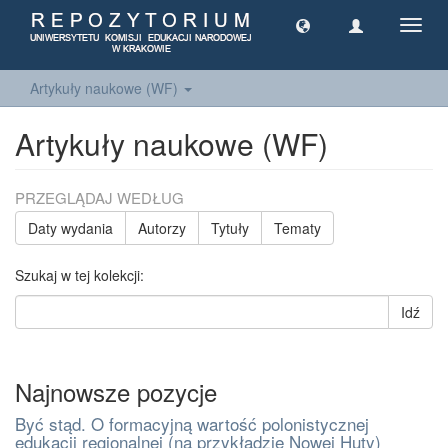
Toggl
navig
Artykuły naukowe (WF)
Artykuły naukowe (WF)
PRZEGLĄDAJ WEDŁUG
Daty wydania
Autorzy
Tytuły
Tematy
Szukaj w tej kolekcji:
Idź
Najnowsze pozycje
Być stąd. O formacyjną wartość polonistycznej
edukacji regionalnej (na przykładzie Nowej Huty)