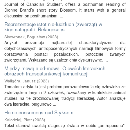
Journal of Canadian Studies”, offers a posthuman reading of
Dionne Brand’s short story Blossom. It starts with a general
discussion on posthumanism, ...
Reprezentacje istot nie‑ludzkich (zwierząt) w
kinematografii. Rekonesans
Skowronek, Bogusław
(
2023
)
Artykuł prezentuje najbardziej charakterystyczne dla
dotychczasowych antropocentrycznych narracji filmowych formy
obrazowania postaci pozaludzkich, potocznie zwanych
zwierzętami. Wskazane są uzależnienia dyskursywne, ...
Między mową a od‑mową. O dwóch literackich
obrazach transgatunkowej komunikacji
Waligóra, Janusz
(
2023
)
Tematem artykułu jest problem porozumiewania się człowieka ze
zwierzęciem innym niż człowiek, rozważany w kontekście animal
studies na tle zróżnicowanej tradycji literackiej. Autor analizuje
dwa literackie, biegunowo ...
Homo consumens nad Styksem
Kołodziej, Piotr
(
2023
)
Tekst stanowi swoistą diagnozę świata w dobie „antropocenu”.