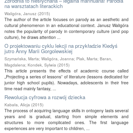
Zbrodnia to niesłychana – legalna marihuana! Parodia
na warsztatach literackich
Waligóra, Janusz
(
2015
)
The author of the article focuses on parody as an aesthetic and
cultural phenomenon in an educational context. Janusz Waligóra
notes the popularity of parody in contemporary culture (and pop
culture), he draws attention ...
O projektowaniu cyklu lekcji na przykładzie Kiedyś
jutro Anny Marii Gorgolewskiej
Szymańska, Marta
;
Waligóra, Joanna
;
Plak, Marta
;
Baran,
Magdalena
;
Kondek, Sylwia
(
2015
)
This article presents the effects of academic course called
„Projecting a series of lessons” of literature (lessons dedicated for
junior high school pupils). Nowadays, adolescents in their free
time read mainly fantasy, ...
Rewolucja cyfrowa a rozwój dziecka
Kabała, Alicja
(
2015
)
The process of acquiring language skills in ontogeny lasts several
years and is gradual, starting from simple elements and
structures to more complicated ones. The first language
experiences are very important to children, ...