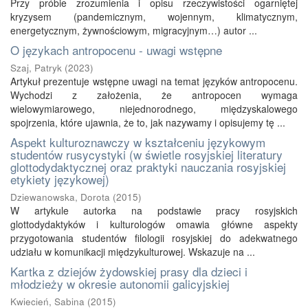
Przy próbie zrozumienia i opisu rzeczywistości ogarniętej
kryzysem (pandemicznym, wojennym, klimatycznym,
energetycznym, żywnościowym, migracyjnym…) autor ...
O językach antropocenu - uwagi wstępne
Szaj, Patryk
(
2023
)
Artykuł prezentuje wstępne uwagi na temat języków antropocenu.
Wychodzi z założenia, że antropocen wymaga
wielowymiarowego, niejednorodnego, międzyskalowego
spojrzenia, które ujawnia, że to, jak nazywamy i opisujemy tę ...
Aspekt kulturoznawczy w kształceniu językowym
studentów rusycystyki (w świetle rosyjskiej literatury
glottodydaktycznej oraz praktyki nauczania rosyjskiej
etykiety językowej)
Dziewanowska, Dorota
(
2015
)
W artykule autorka na podstawie pracy rosyjskich
glottodydaktyków i kulturologów omawia główne aspekty
przygotowania studentów filologii rosyjskiej do adekwatnego
udziału w komunikacji międzykulturowej. Wskazuje na ...
Kartka z dziejów żydowskiej prasy dla dzieci i
młodzieży w okresie autonomii galicyjskiej
Kwiecień, Sabina
(
2015
)