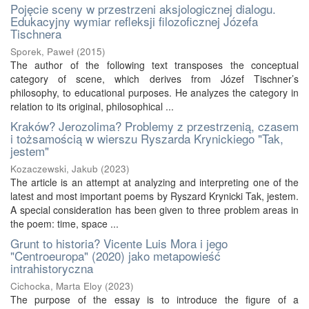
Pojęcie sceny w przestrzeni aksjologicznej dialogu.
Edukacyjny wymiar refleksji filozoficznej Józefa
Tischnera
Sporek, Paweł
(
2015
)
The author of the following text transposes the conceptual
category of scene, which derives from Józef Tischner’s
philosophy, to educational purposes. He analyzes the category in
relation to its original, philosophical ...
Kraków? Jerozolima? Problemy z przestrzenią, czasem
i tożsamością w wierszu Ryszarda Krynickiego "Tak,
jestem"
Kozaczewski, Jakub
(
2023
)
The article is an attempt at analyzing and interpreting one of the
latest and most important poems by Ryszard Krynicki Tak, jestem.
A special consideration has been given to three problem areas in
the poem: time, space ...
Grunt to historia? Vicente Luis Mora i jego
"Centroeuropa" (2020) jako metapowieść
intrahistoryczna
Cichocka, Marta Eloy
(
2023
)
The purpose of the essay is to introduce the figure of a