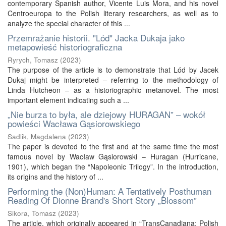
contemporary Spanish author, Vicente Luis Mora, and his novel
Centroeuropa to the Polish literary researchers, as well as to
analyze the special character of this ...
Przemrażanie historii. "Lód" Jacka Dukaja jako
metapowieść historiograficzna
Ryrych, Tomasz
(
2023
)
The purpose of the article is to demonstrate that Lód by Jacek
Dukaj might be interpreted – referring to the methodology of
Linda Hutcheon – as a historiographic metanovel. The most
important element indicating such a ...
„Nie burza to była, ale dziejowy HURAGAN” – wokół
powieści Wacława Gąsiorowskiego
Sadlik, Magdalena
(
2023
)
The paper is devoted to the first and at the same time the most
famous novel by Wacław Gąsiorowski – Huragan (Hurricane,
1901), which began the “Napoleonic Trilogy”. In the introduction,
its origins and the history of ...
Performing the (Non)Human: A Tentatively Posthuman
Reading Of Dionne Brand's Short Story „Blossom”
Sikora, Tomasz
(
2023
)
The article, which originally appeared in “TransCanadiana: Polish