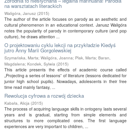
Zbrodnia to niesłychana – legalna marihuana! Parodia
na warsztatach literackich
Waligóra, Janusz
(
2015
)
The author of the article focuses on parody as an aesthetic and
cultural phenomenon in an educational context. Janusz Waligóra
notes the popularity of parody in contemporary culture (and pop
culture), he draws attention ...
O projektowaniu cyklu lekcji na przykładzie Kiedyś
jutro Anny Marii Gorgolewskiej
Szymańska, Marta
;
Waligóra, Joanna
;
Plak, Marta
;
Baran,
Magdalena
;
Kondek, Sylwia
(
2015
)
This article presents the effects of academic course called
„Projecting a series of lessons” of literature (lessons dedicated for
junior high school pupils). Nowadays, adolescents in their free
time read mainly fantasy, ...
Rewolucja cyfrowa a rozwój dziecka
Kabała, Alicja
(
2015
)
The process of acquiring language skills in ontogeny lasts several
years and is gradual, starting from simple elements and
structures to more complicated ones. The first language
experiences are very important to children, ...