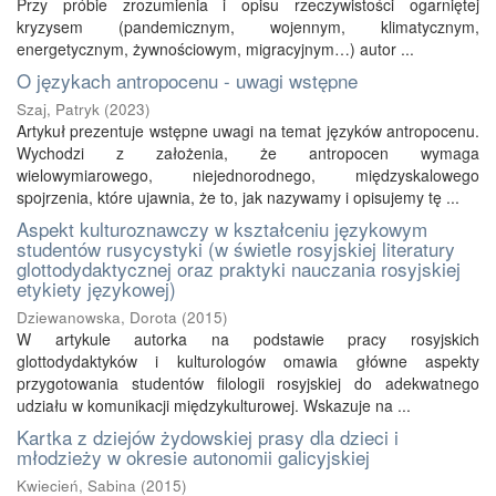
Przy próbie zrozumienia i opisu rzeczywistości ogarniętej
kryzysem (pandemicznym, wojennym, klimatycznym,
energetycznym, żywnościowym, migracyjnym…) autor ...
O językach antropocenu - uwagi wstępne
Szaj, Patryk
(
2023
)
Artykuł prezentuje wstępne uwagi na temat języków antropocenu.
Wychodzi z założenia, że antropocen wymaga
wielowymiarowego, niejednorodnego, międzyskalowego
spojrzenia, które ujawnia, że to, jak nazywamy i opisujemy tę ...
Aspekt kulturoznawczy w kształceniu językowym
studentów rusycystyki (w świetle rosyjskiej literatury
glottodydaktycznej oraz praktyki nauczania rosyjskiej
etykiety językowej)
Dziewanowska, Dorota
(
2015
)
W artykule autorka na podstawie pracy rosyjskich
glottodydaktyków i kulturologów omawia główne aspekty
przygotowania studentów filologii rosyjskiej do adekwatnego
udziału w komunikacji międzykulturowej. Wskazuje na ...
Kartka z dziejów żydowskiej prasy dla dzieci i
młodzieży w okresie autonomii galicyjskiej
Kwiecień, Sabina
(
2015
)