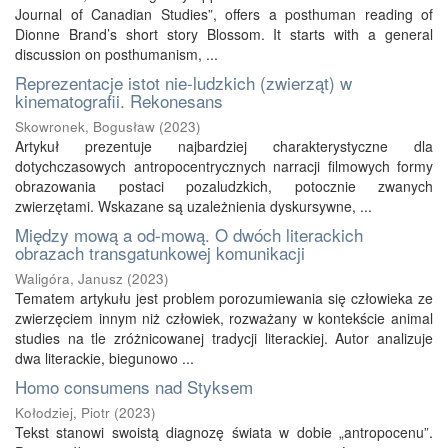
Journal of Canadian Studies”, offers a posthuman reading of
Dionne Brand’s short story Blossom. It starts with a general
discussion on posthumanism, ...
Reprezentacje istot nie‑ludzkich (zwierząt) w
kinematografii. Rekonesans
Skowronek, Bogusław
(
2023
)
Artykuł prezentuje najbardziej charakterystyczne dla
dotychczasowych antropocentrycznych narracji filmowych formy
obrazowania postaci pozaludzkich, potocznie zwanych
zwierzętami. Wskazane są uzależnienia dyskursywne, ...
Między mową a od‑mową. O dwóch literackich
obrazach transgatunkowej komunikacji
Waligóra, Janusz
(
2023
)
Tematem artykułu jest problem porozumiewania się człowieka ze
zwierzęciem innym niż człowiek, rozważany w kontekście animal
studies na tle zróżnicowanej tradycji literackiej. Autor analizuje
dwa literackie, biegunowo ...
Homo consumens nad Styksem
Kołodziej, Piotr
(
2023
)
Tekst stanowi swoistą diagnozę świata w dobie „antropocenu”.