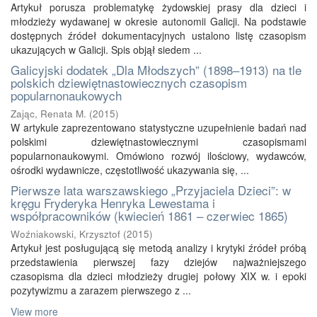
Artykuł porusza problematykę żydowskiej prasy dla dzieci i
młodzieży wydawanej w okresie autonomii Galicji. Na podstawie
dostępnych źródeł dokumentacyjnych ustalono listę czasopism
ukazujących w Galicji. Spis objął siedem ...
Galicyjski dodatek „Dla Młodszych” (1898–1913) na tle
polskich dziewiętnastowiecznych czasopism
popularnonaukowych
Zając, Renata M.
(
2015
)
W artykule zaprezentowano statystyczne uzupełnienie badań nad
polskimi dziewiętnastowiecznymi czasopismami
popularnonaukowymi. Omówiono rozwój ilościowy, wydawców,
ośrodki wydawnicze, częstotliwość ukazywania się, ...
Pierwsze lata warszawskiego „Przyjaciela Dzieci”: w
kręgu Fryderyka Henryka Lewestama i
współpracowników (kwiecień 1861 – czerwiec 1865)
Woźniakowski, Krzysztof
(
2015
)
Artykuł jest posługującą się metodą analizy i krytyki źródeł próbą
przedstawienia pierwszej fazy dziejów najważniejszego
czasopisma dla dzieci młodzieży drugiej połowy XIX w. i epoki
pozytywizmu a zarazem pierwszego z ...
View more