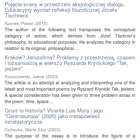
Pojęcie sceny w przestrzeni aksjologicznej dialogu.
Edukacyjny wymiar refleksji filozoficznej Józefa
Tischnera
Sporek, Paweł
(
2015
)
The author of the following text transposes the conceptual
category of scene, which derives from Józef Tischner’s
philosophy, to educational purposes. He analyzes the category in
relation to its original, philosophical ...
Kraków? Jerozolima? Problemy z przestrzenią, czasem
i tożsamością w wierszu Ryszarda Krynickiego "Tak,
jestem"
Kozaczewski, Jakub
(
2023
)
The article is an attempt at analyzing and interpreting one of the
latest and most important poems by Ryszard Krynicki Tak, jestem.
A special consideration has been given to three problem areas in
the poem: time, space ...
Grunt to historia? Vicente Luis Mora i jego
"Centroeuropa" (2020) jako metapowieść
intrahistoryczna
Cichocka, Marta Eloy
(
2023
)
The purpose of the essay is to introduce the figure of a