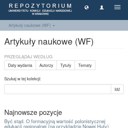
Toggl
navig
Artykuły naukowe (WF)
Artykuły naukowe (WF)
PRZEGLĄDAJ WEDŁUG
Daty wydania
Autorzy
Tytuły
Tematy
Szukaj w tej kolekcji:
Idź
Najnowsze pozycje
Być stąd. O formacyjną wartość polonistycznej
edukacji regionalnej (na przykładzie Nowej Huty)