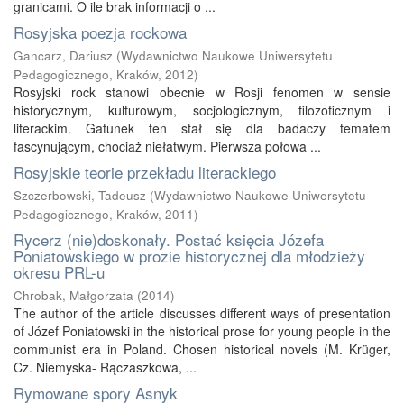
granicami. O ile brak informacji o ...
Rosyjska poezja rockowa
Gancarz, Dariusz
(
Wydawnictwo Naukowe Uniwersytetu
Pedagogicznego, Kraków
,
2012
)
Rosyjski rock stanowi obecnie w Rosji fenomen w sensie
historycznym, kulturowym, socjologicznym, filozoficznym i
literackim. Gatunek ten stał się dla badaczy tematem
fascynującym, chociaż niełatwym. Pierwsza połowa ...
Rosyjskie teorie przekładu literackiego
Szczerbowski, Tadeusz
(
Wydawnictwo Naukowe Uniwersytetu
Pedagogicznego, Kraków
,
2011
)
Rycerz (nie)doskonały. Postać księcia Józefa
Poniatowskiego w prozie historycznej dla młodzieży
okresu PRL-u
Chrobak, Małgorzata
(
2014
)
The author of the article discusses different ways of presentation
of Józef Poniatowski in the historical prose for young people in the
communist era in Poland. Chosen historical novels (M. Krüger,
Cz. Niemyska- Rączaszkowa, ...
Rymowane spory Asnyk