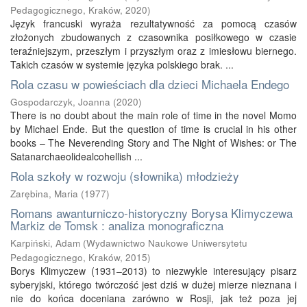
Pedagogicznego, Kraków
,
2020
)
Język francuski wyraża rezultatywność za pomocą czasów
złożonych zbudowanych z czasownika posiłkowego w czasie
teraźniejszym, przeszłym i przyszłym oraz z imiesłowu biernego.
Takich czasów w systemie języka polskiego brak. ...
Rola czasu w powieściach dla dzieci Michaela Endego
Gospodarczyk, Joanna
(
2020
)
There is no doubt about the main role of time in the novel Momo
by Michael Ende. But the question of time is crucial in his other
books – The Neverending Story and The Night of Wishes: or The
Satanarchaeolidealcohellish ...
Rola szkoły w rozwoju (słownika) młodzieży
Zarębina, Maria
(
1977
)
Romans awanturniczo-historyczny Borysa Klimyczewa
Markiz de Tomsk : analiza monograficzna
Karpiński, Adam
(
Wydawnictwo Naukowe Uniwersytetu
Pedagogicznego, Kraków
,
2015
)
Borys Klimyczew (1931–2013) to niezwykle interesujący pisarz
syberyjski, którego twórczość jest dziś w dużej mierze nieznana i
nie do końca doceniana zarówno w Rosji, jak też poza jej