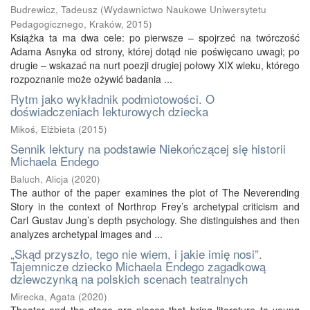
Budrewicz, Tadeusz
(
Wydawnictwo Naukowe Uniwersytetu
Pedagogicznego, Kraków
,
2015
)
Książka ta ma dwa cele: po pierwsze – spojrzeć na twórczość
Adama Asnyka od strony, której dotąd nie poświęcano uwagi; po
drugie – wskazać na nurt poezji drugiej połowy XIX wieku, którego
rozpoznanie może ożywić badania ...
Rytm jako wykładnik podmiotowości. O
doświadczeniach lekturowych dziecka
Mikoś, Elżbieta
(
2015
)
Sennik lektury na podstawie Niekończącej się historii
Michaela Endego
Baluch, Alicja
(
2020
)
The author of the paper examines the plot of The Neverending
Story in the context of Northrop Frey’s archetypal criticism and
Carl Gustav Jung’s depth psychology. She distinguishes and then
analyzes archetypal images and ...
„Skąd przyszło, tego nie wiem, i jakie imię nosi”.
Tajemnicze dziecko Michaela Endego zagadkową
dziewczynką na polskich scenach teatralnych
Mirecka, Agata
(
2020
)