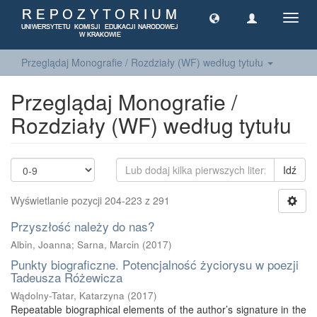
Toggl
navig
Przeglądaj Monografie / Rozdziały (WF) według tytułu
Przeglądaj Monografie /
Rozdziały (WF) według tytułu
Idź
Wyświetlanie pozycji 204-223 z 291
Przyszłość należy do nas?
Albin, Joanna
;
Sarna, Marcin
(
2017
)
Punkty biograficzne. Potencjalność życiorysu w poezji
Tadeusza Różewicza
Wądolny-Tatar, Katarzyna
(
2017
)
Repeatable biographical elements of the author’s signature in the