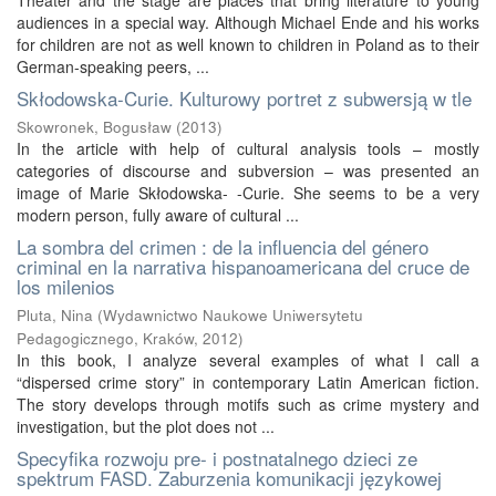
Theater and the stage are places that bring literature to young
audiences in a special way. Although Michael Ende and his works
for children are not as well known to children in Poland as to their
German-speaking peers, ...
Skłodowska-Curie. Kulturowy portret z subwersją w tle
Skowronek, Bogusław
(
2013
)
In the article with help of cultural analysis tools – mostly
categories of discourse and subversion – was presented an
image of Marie Skłodowska- -Curie. She seems to be a very
modern person, fully aware of cultural ...
La sombra del crimen : de la influencia del género
criminal en la narrativa hispanoamericana del cruce de
los milenios
Pluta, Nina
(
Wydawnictwo Naukowe Uniwersytetu
Pedagogicznego, Kraków
,
2012
)
In this book, I analyze several examples of what I call a
“dispersed crime story” in contemporary Latin American fiction.
The story develops through motifs such as crime mystery and
investigation, but the plot does not ...
Specyfika rozwoju pre- i postnatalnego dzieci ze
spektrum FASD. Zaburzenia komunikacji językowej