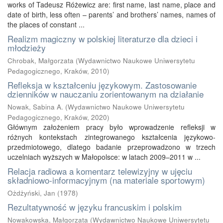
works of Tadeusz Różewicz are: first name, last name, place and
date of birth, less often – parents’ and brothers’ names, names of
the places of constant ...
Realizm magiczny w polskiej literaturze dla dzieci i
młodzieży
Chrobak, Małgorzata
(
Wydawnictwo Naukowe Uniwersytetu
Pedagogicznego, Kraków
,
2010
)
Refleksja w kształceniu językowym. Zastosowanie
dzienników w nauczaniu zorientowanym na działanie
Nowak, Sabina A.
(
Wydawnictwo Naukowe Uniwersytetu
Pedagogicznego, Kraków
,
2020
)
Głównym założeniem pracy było wprowadzenie refleksji w
różnych kontekstach zintegrowanego kształcenia językowo-
przedmiotowego, dlatego badanie przeprowadzono w trzech
uczelniach wyższych w Małopolsce: w latach 2009–2011 w ...
Relacja radiowa a komentarz telewizyjny w ujęciu
składniowo-informacyjnym (na materiale sportowym)
Ożdżyński, Jan
(
1978
)
Rezultatywność w języku francuskim i polskim
Nowakowska, Małgorzata
(
Wydawnictwo Naukowe Uniwersytetu