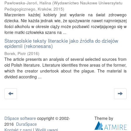
Pawłowska-Jaroń, Halina
(
Wydawnictwo Naukowe Uniwersytetu
Pedagogicznego, Kraków
,
2015
)
Marzeniem każdej kobiety jest wydanie na świat zdrowego
dziecka. Nie każda jednak wie, że spożywanie nawet najmniejszej
ilości alkoholu w okresie ciąży może pozbawić rozwijającego się w
łonie matki człowieka szans na ...
Staropolskie teksty literackie jako źródła do dziejów
epidemii (rekonesans)
Borek, Piotr
(
2016
)
The article presents an analysis of several selected sources from
old Polish literature. Literature identifies three areas of the former,
which the creator undertook about the plague. The material is
divided according ...
DSpace software
copyright © 2002-
Theme by
2016
DuraSpace
Kontakt z nami
|
Wyślij uwagi