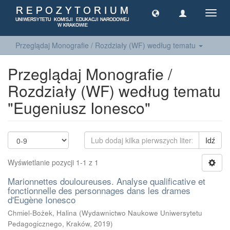
Toggl
navig
Przeglądaj Monografie / Rozdziały (WF) według tematu
Przeglądaj Monografie /
Rozdziały (WF) według tematu
"Eugeniusz Ionesco"
Idź
Wyświetlanie pozycji 1-1 z 1
Marionnettes douloureuses. Analyse qualificative et
fonctionnelle des personnages dans les drames
d'Eugène Ionesco
Chmiel-Bożek, Halina
(
Wydawnictwo Naukowe Uniwersytetu
Pedagogicznego, Kraków
,
2019
)