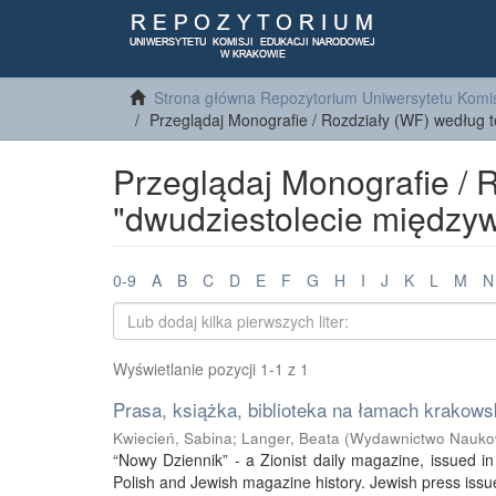
Strona główna Repozytorium Uniwersytetu Komis
Przeglądaj Monografie / Rozdziały (WF) według 
Przeglądaj Monografie / 
"dwudziestolecie między
0-9
A
B
C
D
E
F
G
H
I
J
K
L
M
N
Wyświetlanie pozycji 1-1 z 1
Prasa, książka, biblioteka na łamach krakow
Kwiecień, Sabina
;
Langer, Beata
(
Wydawnictwo Naukow
“Nowy Dziennik” - a Zionist daily magazine, issued in
Polish and Jewish magazine history. Jewish press issu