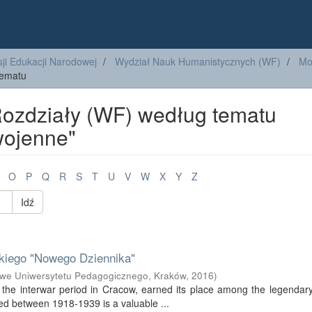
ji Edukacji Narodowej
Wydział Nauk Humanistycznych (WF)
Mo
tematu
Rozdziały (WF) według tematu
wojenne"
O
P
Q
R
S
T
U
V
W
X
Y
Z
Idź
skiego "Nowego Dziennika"
e Uniwersytetu Pedagogicznego, Kraków
,
2016
)
 the interwar period in Cracow, earned its place among the legendary 
ed between 1918-1939 is a valuable ...