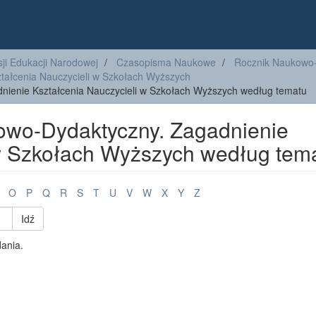
ji Edukacji Narodowej
Czasopisma Naukowe
Rocznik Naukowo
tałcenia Nauczycieli w Szkołach Wyższych
nienie Kształcenia Nauczycieli w Szkołach Wyższych według tematu
owo-Dydaktyczny. Zagadnienie
 w Szkołach Wyższych według tem
O
P
Q
R
S
T
U
V
W
X
Y
Z
Idź
dania.