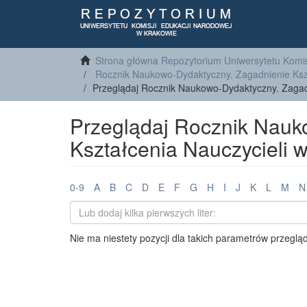
Strona główna Repozytorium Uniwersytetu Komis
Rocznik Naukowo-Dydaktyczny. Zagadnienie Ksz
Przeglądaj Rocznik Naukowo-Dydaktyczny. Zagad
Przeglądaj Rocznik Nauk
Kształcenia Nauczycieli
0-9
A
B
C
D
E
F
G
H
I
J
K
L
M
N
Nie ma niestety pozycji dla takich parametrów przeglą