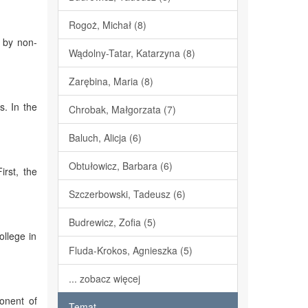
Rogoż, Michał (8)
d by non-
Wądolny-Tatar, Katarzyna (8)
Zarębina, Maria (8)
s. In the
Chrobak, Małgorzata (7)
Baluch, Alicja (6)
Obtułowicz, Barbara (6)
rst, the
Szczerbowski, Tadeusz (6)
Budrewicz, Zofia (5)
ollege in
Fluda-Krokos, Agnieszka (5)
... zobacz więcej
onent of
Temat