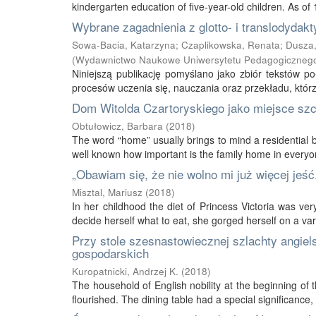
kindergarten education of five-year-old children. As of
Wybrane zagadnienia z glotto- i translodydakty
Sowa-Bacia, Katarzyna
;
Czaplikowska, Renata
;
Dusza,
(
Wydawnictwo Naukowe Uniwersytetu Pedagogicznego
Niniejszą publikację pomyślano jako zbiór tekstów
procesów uczenia się, nauczania oraz przekładu, którz
Dom Witolda Czartoryskiego jako miejsce szc
Obtułowicz, Barbara
(
2018
)
The word “home” usually brings to mind a residential bu
well known how important is the family home in everyone’
„Obawiam się, że nie wolno mi już więcej jeść..
Misztal, Mariusz
(
2018
)
In her childhood the diet of Princess Victoria was ve
decide herself what to eat, she gorged herself on a vari
Przy stole szesnastowiecznej szlachty angiel
gospodarskich
Kuropatnicki, Andrzej K.
(
2018
)
The household of English nobility at the beginning of
flourished. The dining table had a special significance, 