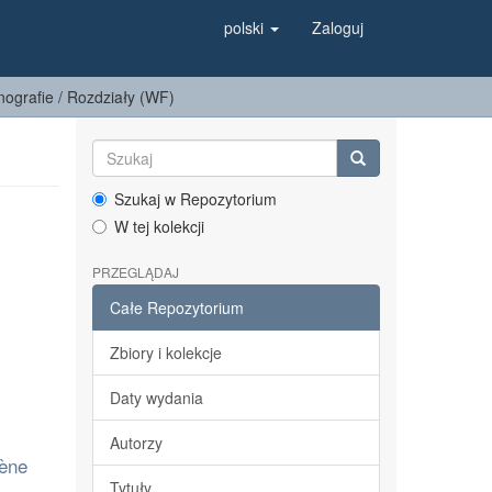
polski
Zaloguj
ografie / Rozdziały (WF)
Szukaj w Repozytorium
W tej kolekcji
PRZEGLĄDAJ
Całe Repozytorium
Zbiory i kolekcje
Daty wydania
Autorzy
gène
Tytuły