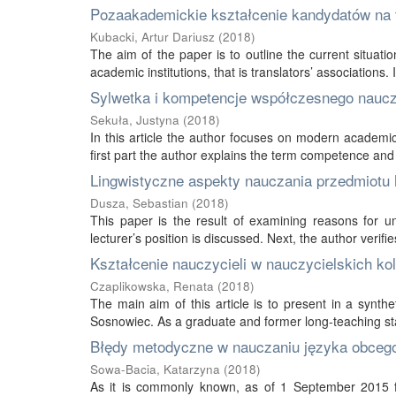
Pozaakademickie kształcenie kandydatów na 
Kubacki, Artur Dariusz
(
2018
)
The aim of the paper is to outline the current situatio
academic institutions, that is translators’ associations. In
Sylwetka i kompetencje współczesnego naucz
Sekuła, Justyna
(
2018
)
In this article the author focuses on modern academic 
first part the author explains the term competence and
Lingwistyczne aspekty nauczania przedmiotu h
Dusza, Sebastian
(
2018
)
This paper is the result of examining reasons for u
lecturer’s position is discussed. Next, the author verifie
Kształcenie nauczycieli w nauczycielskich 
Czaplikowska, Renata
(
2018
)
The main aim of this article is to present in a synth
Sosnowiec. As a graduate and former long-teaching staf
Błędy metodyczne w nauczaniu języka obceg
Sowa-Bacia, Katarzyna
(
2018
)
As it is commonly known, as of 1 September 2015 f