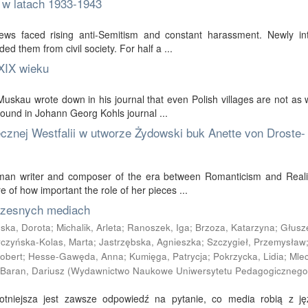
w latach 1933-1943
ews faced rising anti-Semitism and constant harassment. Newly in
ded them from civil society. For half a ...
 XIX wieku
-Muskau wrote down in his journal that even Polish villages are not as
found in Johann Georg Kohls journal ...
cznej Westfalii w utworze Żydowski buk Anette von Droste-
rman writer and composer of the era between Romanticism and Real
e of how important the role of her pieces ...
czesnych mediach
ska, Dorota
;
Michalik, Arleta
;
Ranoszek, Iga
;
Brzoza, Katarzyna
;
Głusz
rczyńska-Kolas, Marta
;
Jastrzębska, Agnieszka
;
Szczygieł, Przemysław
obert
;
Hesse-Gawęda, Anna
;
Kumięga, Patrycja
;
Pokrzycka, Lidia
;
Mle
Baran, Dariusz
(
Wydawnictwo Naukowe Uniwersytetu Pedagogicznego
totniejsza jest zawsze odpowiedź na pytanie, co media robią z ję