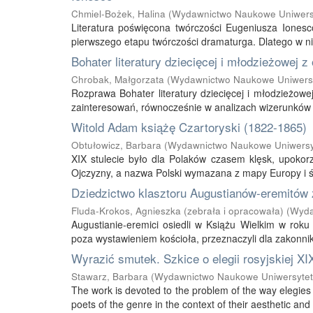
Chmiel-Bożek, Halina
(
Wydawnictwo Naukowe Uniwers
Literatura poświęcona twórczości Eugeniusza Ionesco
pierwszego etapu twórczości dramaturga. Dlatego w nin
Bohater literatury dziecięcej i młodzieżowej 
Chrobak, Małgorzata
(
Wydawnictwo Naukowe Uniwersy
Rozprawa Bohater literatury dziecięcej i młodzieżow
zainteresowań, równocześnie w analizach wizerunków p
Witold Adam książę Czartoryski (1822-1865)
Obtułowicz, Barbara
(
Wydawnictwo Naukowe Uniwersy
XIX stulecie było dla Polaków czasem klęsk, upokorz
Ojczyzny, a nazwa Polski wymazana z mapy Europy i ś
Dziedzictwo klasztoru Augustianów-eremitów 
Fluda-Krokos, Agnieszka (zebrała i opracowała)
(
Wyda
Augustianie-eremici osiedli w Książu Wielkim w roku
poza wystawieniem kościoła, przeznaczyli dla zakonnik
Wyrazić smutek. Szkice o elegii rosyjskiej XI
Stawarz, Barbara
(
Wydawnictwo Naukowe Uniwersytet
The work is devoted to the problem of the way elegies 
poets of the genre in the context of their aesthetic and