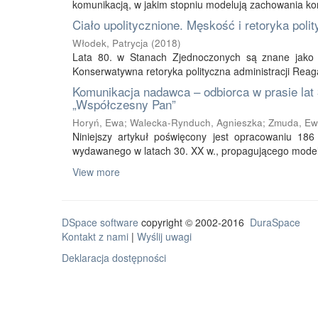
komunikacją, w jakim stopniu modelują zachowania kom
Ciało upolitycznione. Męskość i retoryka pol
Włodek, Patrycja
(
2018
)
Lata 80. w Stanach Zjednoczonych są znane jako e
Konserwatywna retoryka polityczna administracji Reaga
Komunikacja nadawca – odbiorca w prasie lat
„Współczesny Pan”
Horyń, Ewa
;
Walecka-Rynduch, Agnieszka
;
Zmuda, E
Niniejszy artykuł poświęcony jest opracowaniu 1
wydawanego w latach 30. XX w., propagującego model
View more
DSpace software
copyright © 2002-2016
DuraSpace
Kontakt z nami
|
Wyślij uwagi
Deklaracja dostępności