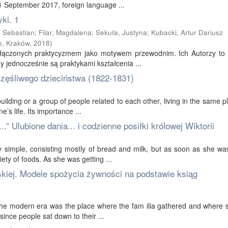
 1 September 2017, foreign language ...
ki. 1
 Sebastian
;
Filar, Magdalena
;
Sekuła, Justyna
;
Kubacki, Artur Dariusz
, Kraków
,
2018
)
 połączonych praktycyzmem jako motywem przewodnim. Ich Autorzy to
y jednocześnie są praktykami kształcenia ...
zęśliwego dzieciństwa (1822-1831)
ilding or a group of people related to each other, living in the same pla
s life. Its importance ...
.” Ulubione dania... i codzienne posiłki królowej Wiktorii
ry simple, consisting mostly of bread and milk, but as soon as she wa
ety of foods. As she was getting ...
skiej. Modele spożycia żywności na podstawie ksiąg
 the modern era was the place where the fam ilia gathered and where so
since people sat down to their ...