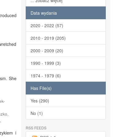
... zobacz więcej
Data wydania
troduced
2020 - 2022 (57)
2010 - 2019 (205)
 wretched
2000 - 2009 (20)
1990 - 1999 (3)
1974 - 1979 (6)
ism. She
Has File(s)
Yes (290)
ek-
;
No (1)
czko,
,
RSS FEEDS
zykiem i