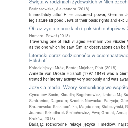
Święta w rodzinach żydowskich w Niemczech 
Bednarowska, Aleksandra
(
2018
)
Immediately after Hitler assumed power, German J
legislature stripped Jews of their basic rights and exclu
Obraz życia irlandzkich i polskich chłopów w
Hamera, Paweł
(
2018
)
Traversing one of Irish villages Hermann von Piickler
as the one which he saw. Similar observations can be 
Literacki obraz codzienności w osiemnastowie
Hülshoff
Kołodziejczyk-Mróz, Beata
;
Majcher, Piotr
(
2018
)
Annette von Droste-Hülshoff (1797-1849) was a Ge
treated her literary activity very seriously and was awar
Język a media. Wzory komunikacji we współ
Cymanow-Sosin, Klaudia
;
Bogdanowicz, Izabela M.
;
Su
Szafraniec, Dagmara
;
Szostok-Nowacka, Patrycja
;
Gie
Baranowska-Szczepańska, Magdalena
;
Słabczyński, R
Joanna
;
Szkudlarek-Śmiechowicz, Ewa
;
Granat, Anna
;
Kraków
,
2018
)
Badając różnorodne relacje języka i mediów, najis