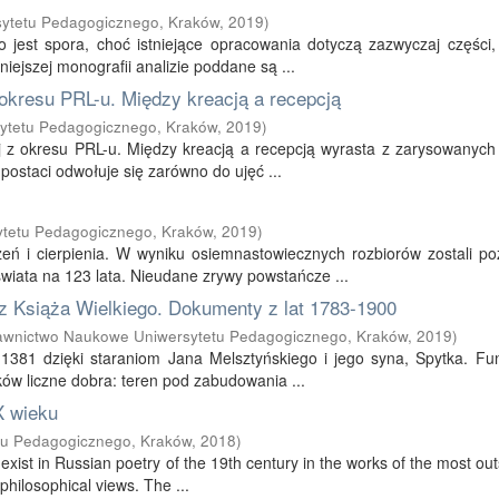
ytetu Pedagogicznego, Kraków
,
2019
)
 jest spora, choć istniejące opracowania dotyczą zazwyczaj części,
iejszej monografii analizie poddane są ...
z okresu PRL-u. Między kreacją a recepcją
tetu Pedagogicznego, Kraków
,
2019
)
ej z okresu PRL-u. Między kreacją a recepcją wyrasta z zarysowanych
ostaci odwołuje się zarówno do ujęć ...
tetu Pedagogicznego, Kraków
,
2019
)
eń i cierpienia. W wyniku osiemnastowiecznych rozbiorów zostali po
wiata na 123 lata. Nieudane zrywy powstańcze ...
z Książa Wielkiego. Dokumenty z lat 1783-1900
wnictwo Naukowe Uniwersytetu Pedagogicznego, Kraków
,
2019
)
 1381 dzięki staraniom Jana Melsztyńskiego i jego syna, Spytka. Fun
ów liczne dobra: teren pod zabudowania ...
X wieku
u Pedagogicznego, Kraków
,
2018
)
exist in Russian poetry of the 19th century in the works of the most ou
 philosophical views. The ...