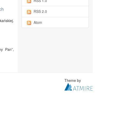
RSS 1.0
ch
RSS 2.0
ańskiej.
Atom
ny Pan”,
Theme by