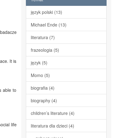
język polski (13)
Michael Ende (13)
 badacze
literatura (7)
frazeologia (5)
ce. It is
język (5)
Momo (5)
biografia (4)
s able to
biography (4)
children’s literature (4)
cial life
literatura dla dzieci (4)