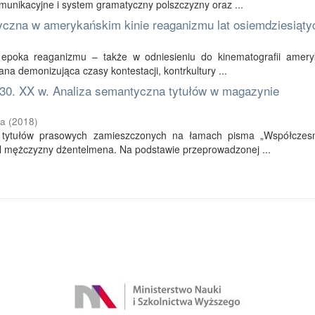
unikacyjne i system gramatyczny polszczyzny oraz ...
ityczna w amerykańskim kinie reaganizmu lat osiemdziesiąty
poka reaganizmu – także w odniesieniu do kinematografii ameryk
na demonizująca czasy kontestacji, kontrkultury ...
 30. XX w. Analiza semantyczna tytułów w magazynie
wa
(
2018
)
86 tytułów prasowych zamieszczonych na łamach pisma „Współczes
 mężczyzny dżentelmena. Na podstawie przeprowadzonej ...