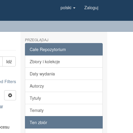
polski
Zaloguj
PRZEGLĄDAJ
Całe Repozytorium
Idź
Zbiory i kolekcje
Daty wydania
 Filters
Autorzy
Tytuły
 w
Tematy
Ten zbiór
ocesu
e