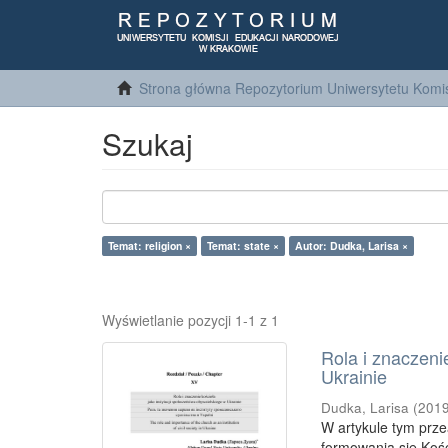
Strona główna Repozytorium Uniwersytetu Komis
Szukaj
Temat: religion ×
Temat: state ×
Autor: Dudka, Larisa ×
Wyświetlanie pozycji 1-1 z 1
Rola i znaczeni
Ukrainie
Dudka, Larisa
(
201
W artykule tym prze
formowania się Kośc