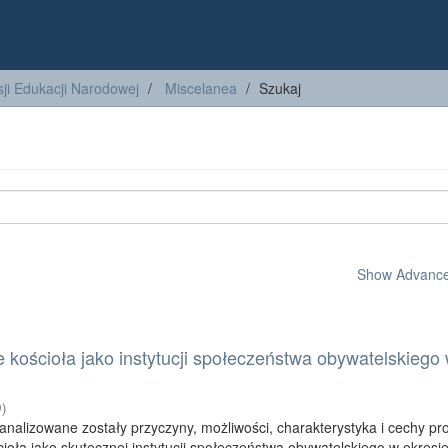
ji Edukacji Narodowej
Miscelanea
Szukaj
Show Advanced
e kościoła jako instytucji społeczeństwa obywatelskiego
9
)
analizowane zostały przyczyny, możliwości, charakterystyka i cechy pr
ioła jako skutecznej instytucji społeczeństwa obywatelskiego w okresi